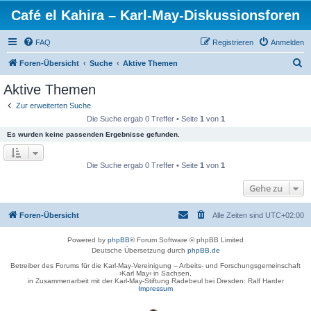
Café el Kahira – Karl-May-Diskussionsforen
FAQ
Registrieren
Anmelden
S
Foren-Übersicht
Suche
Aktive Themen
u
Aktive Themen
c
Zur erweiterten Suche
h
Die Suche ergab 0 Treffer • Seite
1
von
1
e
Es wurden keine passenden Ergebnisse gefunden.
Die Suche ergab 0 Treffer • Seite
1
von
1
Gehe zu
Foren-Übersicht
Alle Zeiten sind
UTC+02:00
Powered by
phpBB
® Forum Software © phpBB Limited
Deutsche Übersetzung durch
phpBB.de
Betreiber des Forums für die Karl-May-Vereinigung – Arbeits- und Forschungsgemeinschaft
›Karl May‹ in Sachsen,
in Zusammenarbeit mit der Karl-May-Stiftung Radebeul bei Dresden: Ralf Harder
Impressum