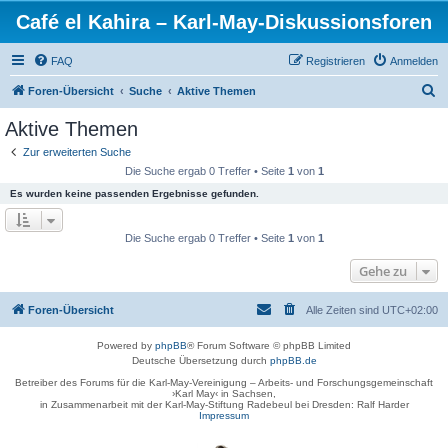
Café el Kahira – Karl-May-Diskussionsforen
FAQ
Registrieren
Anmelden
S
Foren-Übersicht
Suche
Aktive Themen
u
Aktive Themen
c
Zur erweiterten Suche
h
Die Suche ergab 0 Treffer • Seite
1
von
1
e
Es wurden keine passenden Ergebnisse gefunden.
Die Suche ergab 0 Treffer • Seite
1
von
1
Gehe zu
Foren-Übersicht
Alle Zeiten sind
UTC+02:00
Powered by
phpBB
® Forum Software © phpBB Limited
Deutsche Übersetzung durch
phpBB.de
Betreiber des Forums für die Karl-May-Vereinigung – Arbeits- und Forschungsgemeinschaft
›Karl May‹ in Sachsen,
in Zusammenarbeit mit der Karl-May-Stiftung Radebeul bei Dresden: Ralf Harder
Impressum