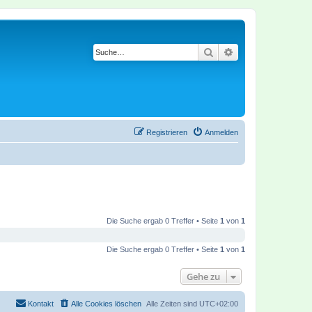
Suche
Erweiterte Suche
Registrieren
Anmelden
Die Suche ergab 0 Treffer • Seite
1
von
1
Die Suche ergab 0 Treffer • Seite
1
von
1
Gehe zu
Kontakt
Alle Cookies löschen
Alle Zeiten sind
UTC+02:00