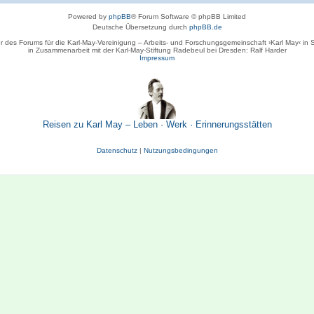
Powered by
phpBB
® Forum Software © phpBB Limited
Deutsche Übersetzung durch
phpBB.de
r des Forums für die Karl-May-Vereinigung – Arbeits- und Forschungsgemeinschaft ›Karl May‹ in
in Zusammenarbeit mit der Karl-May-Stiftung Radebeul bei Dresden: Ralf Harder
Impressum
Reisen zu Karl May – Leben · Werk · Erinnerungsstätten
Datenschutz
|
Nutzungsbedingungen