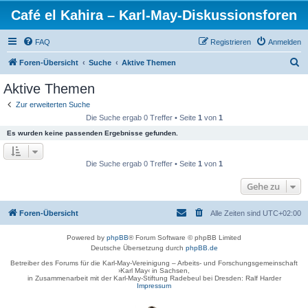
Café el Kahira – Karl-May-Diskussionsforen
FAQ
Registrieren
Anmelden
S
Foren-Übersicht
Suche
Aktive Themen
u
Aktive Themen
c
Zur erweiterten Suche
h
Die Suche ergab 0 Treffer • Seite
1
von
1
e
Es wurden keine passenden Ergebnisse gefunden.
Die Suche ergab 0 Treffer • Seite
1
von
1
Gehe zu
Foren-Übersicht
Alle Zeiten sind
UTC+02:00
Powered by
phpBB
® Forum Software © phpBB Limited
Deutsche Übersetzung durch
phpBB.de
Betreiber des Forums für die Karl-May-Vereinigung – Arbeits- und Forschungsgemeinschaft
›Karl May‹ in Sachsen,
in Zusammenarbeit mit der Karl-May-Stiftung Radebeul bei Dresden: Ralf Harder
Impressum