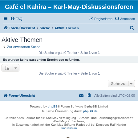
Café el Kahira – Karl-May-Diskussionsforen
FAQ
Registrieren
Anmelden
S
Foren-Übersicht
Suche
Aktive Themen
u
Aktive Themen
c
Zur erweiterten Suche
h
Die Suche ergab 0 Treffer • Seite
1
von
1
e
Es wurden keine passenden Ergebnisse gefunden.
Die Suche ergab 0 Treffer • Seite
1
von
1
Gehe zu
Foren-Übersicht
Alle Zeiten sind
UTC+02:00
Powered by
phpBB
® Forum Software © phpBB Limited
Deutsche Übersetzung durch
phpBB.de
Betreiber des Forums für die Karl-May-Vereinigung – Arbeits- und Forschungsgemeinschaft
›Karl May‹ in Sachsen,
in Zusammenarbeit mit der Karl-May-Stiftung Radebeul bei Dresden: Ralf Harder
Impressum