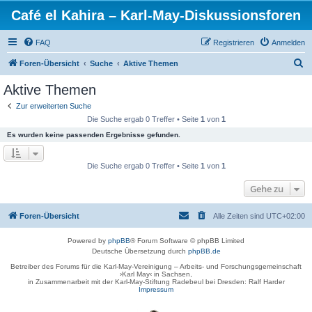
Café el Kahira – Karl-May-Diskussionsforen
FAQ
Registrieren
Anmelden
S
Foren-Übersicht
Suche
Aktive Themen
u
Aktive Themen
c
Zur erweiterten Suche
h
Die Suche ergab 0 Treffer • Seite
1
von
1
e
Es wurden keine passenden Ergebnisse gefunden.
Die Suche ergab 0 Treffer • Seite
1
von
1
Gehe zu
Foren-Übersicht
Alle Zeiten sind
UTC+02:00
Powered by
phpBB
® Forum Software © phpBB Limited
Deutsche Übersetzung durch
phpBB.de
Betreiber des Forums für die Karl-May-Vereinigung – Arbeits- und Forschungsgemeinschaft
›Karl May‹ in Sachsen,
in Zusammenarbeit mit der Karl-May-Stiftung Radebeul bei Dresden: Ralf Harder
Impressum