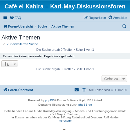
Café el Kahira – Karl-May-Diskussionsforen
FAQ
Registrieren
Anmelden
S
Foren-Übersicht
Suche
Aktive Themen
u
Aktive Themen
c
Zur erweiterten Suche
h
Die Suche ergab 0 Treffer • Seite
1
von
1
e
Es wurden keine passenden Ergebnisse gefunden.
Die Suche ergab 0 Treffer • Seite
1
von
1
Gehe zu
Foren-Übersicht
Alle Zeiten sind
UTC+02:00
Powered by
phpBB
® Forum Software © phpBB Limited
Deutsche Übersetzung durch
phpBB.de
Betreiber des Forums für die Karl-May-Vereinigung – Arbeits- und Forschungsgemeinschaft
›Karl May‹ in Sachsen,
in Zusammenarbeit mit der Karl-May-Stiftung Radebeul bei Dresden: Ralf Harder
Impressum