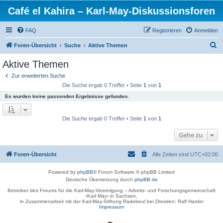
Café el Kahira – Karl-May-Diskussionsforen
FAQ
Registrieren
Anmelden
S
Foren-Übersicht
Suche
Aktive Themen
u
Aktive Themen
c
Zur erweiterten Suche
h
Die Suche ergab 0 Treffer • Seite
1
von
1
e
Es wurden keine passenden Ergebnisse gefunden.
Die Suche ergab 0 Treffer • Seite
1
von
1
Gehe zu
Foren-Übersicht
Alle Zeiten sind
UTC+02:00
Powered by
phpBB
® Forum Software © phpBB Limited
Deutsche Übersetzung durch
phpBB.de
Betreiber des Forums für die Karl-May-Vereinigung – Arbeits- und Forschungsgemeinschaft
›Karl May‹ in Sachsen,
in Zusammenarbeit mit der Karl-May-Stiftung Radebeul bei Dresden: Ralf Harder
Impressum