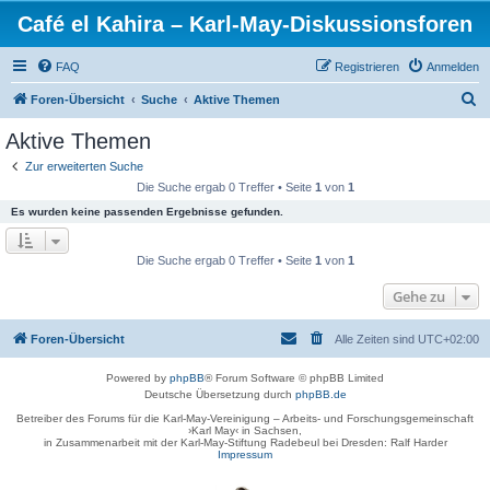
Café el Kahira – Karl-May-Diskussionsforen
FAQ
Registrieren
Anmelden
S
Foren-Übersicht
Suche
Aktive Themen
u
Aktive Themen
c
Zur erweiterten Suche
h
Die Suche ergab 0 Treffer • Seite
1
von
1
e
Es wurden keine passenden Ergebnisse gefunden.
Die Suche ergab 0 Treffer • Seite
1
von
1
Gehe zu
Foren-Übersicht
Alle Zeiten sind
UTC+02:00
Powered by
phpBB
® Forum Software © phpBB Limited
Deutsche Übersetzung durch
phpBB.de
Betreiber des Forums für die Karl-May-Vereinigung – Arbeits- und Forschungsgemeinschaft
›Karl May‹ in Sachsen,
in Zusammenarbeit mit der Karl-May-Stiftung Radebeul bei Dresden: Ralf Harder
Impressum