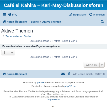
Café el Kahira – Karl-May-Diskussionsforen
FAQ
Registrieren
Anmelden
S
Foren-Übersicht
Suche
Aktive Themen
u
Aktive Themen
c
Zur erweiterten Suche
h
Die Suche ergab 0 Treffer • Seite
1
von
1
e
Es wurden keine passenden Ergebnisse gefunden.
Die Suche ergab 0 Treffer • Seite
1
von
1
Gehe zu
Foren-Übersicht
Alle Zeiten sind
UTC+02:00
Powered by
phpBB
® Forum Software © phpBB Limited
Deutsche Übersetzung durch
phpBB.de
Betreiber des Forums für die Karl-May-Vereinigung – Arbeits- und Forschungsgemeinschaft
›Karl May‹ in Sachsen,
in Zusammenarbeit mit der Karl-May-Stiftung Radebeul bei Dresden: Ralf Harder
Impressum