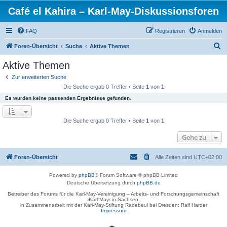
Café el Kahira – Karl-May-Diskussionsforen
FAQ
Registrieren
Anmelden
S
Foren-Übersicht
Suche
Aktive Themen
u
Aktive Themen
c
Zur erweiterten Suche
h
Die Suche ergab 0 Treffer • Seite
1
von
1
e
Es wurden keine passenden Ergebnisse gefunden.
Die Suche ergab 0 Treffer • Seite
1
von
1
Gehe zu
Foren-Übersicht
Alle Zeiten sind
UTC+02:00
Powered by
phpBB
® Forum Software © phpBB Limited
Deutsche Übersetzung durch
phpBB.de
Betreiber des Forums für die Karl-May-Vereinigung – Arbeits- und Forschungsgemeinschaft
›Karl May‹ in Sachsen,
in Zusammenarbeit mit der Karl-May-Stiftung Radebeul bei Dresden: Ralf Harder
Impressum