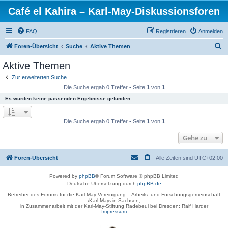
Café el Kahira – Karl-May-Diskussionsforen
FAQ
Registrieren
Anmelden
S
Foren-Übersicht
Suche
Aktive Themen
u
Aktive Themen
c
Zur erweiterten Suche
h
Die Suche ergab 0 Treffer • Seite
1
von
1
e
Es wurden keine passenden Ergebnisse gefunden.
Die Suche ergab 0 Treffer • Seite
1
von
1
Gehe zu
Foren-Übersicht
Alle Zeiten sind
UTC+02:00
Powered by
phpBB
® Forum Software © phpBB Limited
Deutsche Übersetzung durch
phpBB.de
Betreiber des Forums für die Karl-May-Vereinigung – Arbeits- und Forschungsgemeinschaft
›Karl May‹ in Sachsen,
in Zusammenarbeit mit der Karl-May-Stiftung Radebeul bei Dresden: Ralf Harder
Impressum