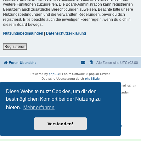
weitere Funktionen zuzugreifen. Die Board-Administration kann registrierten
Benutzern auch zusätzliche Berechtigungen zuweisen. Beachte bitte unsere
Nutzungsbedingungen und die verwandten Regelungen, bevor du dich
registrierst. Bitte beachte auch die jeweiligen Forenregeln, wenn du dich in
diesem Board bewegst.
Nutzungsbedingungen
|
Datenschutzerklärung
Registrieren
Foren-Übersicht
Alle Zeiten sind
UTC+02:00
Powered by
phpBB
® Forum Software © phpBB Limited
Deutsche Übersetzung durch
phpBB.de
Betreiber des Forums für die Karl-May-Vereinigung – Arbeits- und Forschungsgemeinschaft
›Karl May‹ in Sachsen,
Diese Website nutzt Cookies, um dir den
in Zusammenarbeit mit der Karl-May-Stiftung Radebeul bei Dresden: Ralf Harder
Impressum
bestmöglichen Komfort bei der Nutzung zu
bieten.
Mehr erfahren
Verstanden!
Reisen zu Karl May – Leben · Werk · Erinnerungsstätten
Datenschutz
|
Nutzungsbedingungen