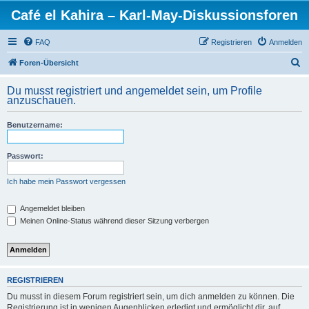
Café el Kahira – Karl-May-Diskussionsforen
FAQ
Registrieren
Anmelden
S
Foren-Übersicht
u
Du musst registriert und angemeldet sein, um Profile
c
anzuschauen.
h
Benutzername:
e
Passwort:
Ich habe mein Passwort vergessen
Angemeldet bleiben
Meinen Online-Status während dieser Sitzung verbergen
REGISTRIEREN
Du musst in diesem Forum registriert sein, um dich anmelden zu können. Die
Registrierung ist in wenigen Augenblicken erledigt und ermöglicht dir, auf