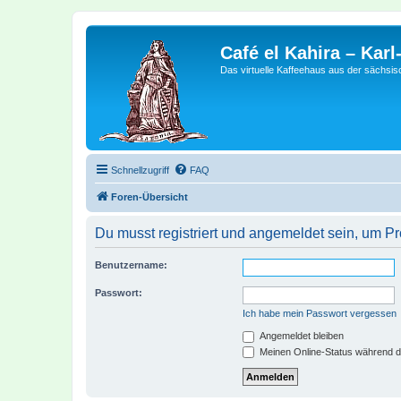
Café el Kahira – Kar
Das virtuelle Kaffeehaus aus der sächsi
Schnellzugriff
FAQ
Foren-Übersicht
Du musst registriert und angemeldet sein, um P
Benutzername:
Passwort:
Ich habe mein Passwort vergessen
Angemeldet bleiben
Meinen Online-Status während d