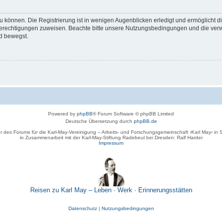
 können. Die Registrierung ist in wenigen Augenblicken erledigt und ermöglicht di
 Berechtigungen zuweisen. Beachte bitte unsere Nutzungsbedingungen und die verwa
d bewegst.
Powered by
phpBB
® Forum Software © phpBB Limited
Deutsche Übersetzung durch
phpBB.de
r des Forums für die Karl-May-Vereinigung – Arbeits- und Forschungsgemeinschaft ›Karl May‹ in
in Zusammenarbeit mit der Karl-May-Stiftung Radebeul bei Dresden: Ralf Harder
Impressum
Reisen zu Karl May – Leben · Werk · Erinnerungsstätten
Datenschutz
|
Nutzungsbedingungen