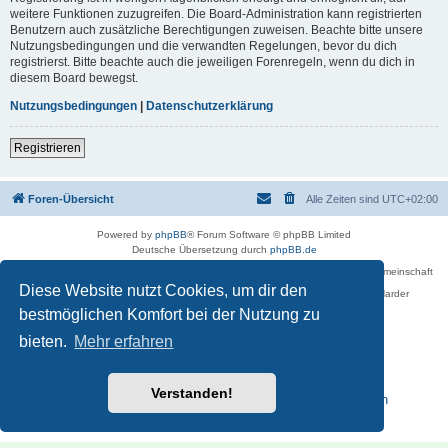
weitere Funktionen zuzugreifen. Die Board-Administration kann registrierten
Benutzern auch zusätzliche Berechtigungen zuweisen. Beachte bitte unsere
Nutzungsbedingungen und die verwandten Regelungen, bevor du dich
registrierst. Bitte beachte auch die jeweiligen Forenregeln, wenn du dich in
diesem Board bewegst.
Nutzungsbedingungen
|
Datenschutzerklärung
Registrieren
Foren-Übersicht
Alle Zeiten sind
UTC+02:00
Powered by
phpBB
® Forum Software © phpBB Limited
Deutsche Übersetzung durch
phpBB.de
Betreiber des Forums für die Karl-May-Vereinigung – Arbeits- und Forschungsgemeinschaft
›Karl May‹ in Sachsen,
Diese Website nutzt Cookies, um dir den
in Zusammenarbeit mit der Karl-May-Stiftung Radebeul bei Dresden: Ralf Harder
Impressum
bestmöglichen Komfort bei der Nutzung zu
bieten.
Mehr erfahren
Verstanden!
Reisen zu Karl May – Leben · Werk · Erinnerungsstätten
Datenschutz
|
Nutzungsbedingungen