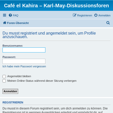
Café el Kahira – Karl-May-Diskussionsforen
FAQ
Registrieren
Anmelden
S
Foren-Übersicht
u
Du musst registriert und angemeldet sein, um Profile
c
anzuschauen.
h
Benutzername:
e
Passwort:
Ich habe mein Passwort vergessen
Angemeldet bleiben
Meinen Online-Status während dieser Sitzung verbergen
REGISTRIEREN
Du musst in diesem Forum registriert sein, um dich anmelden zu können. Die
Registrierung ist in wenigen Augenblicken erledigt und ermöglicht dir, auf