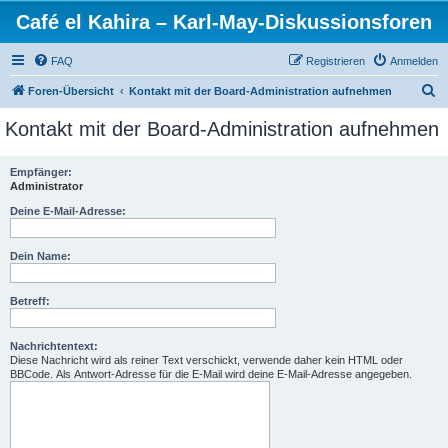
Café el Kahira – Karl-May-Diskussionsforen
FAQ
Registrieren
Anmelden
S
Foren-Übersicht
Kontakt mit der Board-Administration aufnehmen
u
Kontakt mit der Board-Administration aufnehmen
c
h
Empfänger:
Administrator
e
Deine E-Mail-Adresse:
Dein Name:
Betreff:
Nachrichtentext:
Diese Nachricht wird als reiner Text verschickt, verwende daher kein HTML oder
BBCode. Als Antwort-Adresse für die E-Mail wird deine E-Mail-Adresse angegeben.