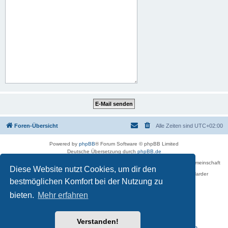
Foren-Übersicht
Alle Zeiten sind
UTC+02:00
Powered by
phpBB
® Forum Software © phpBB Limited
Deutsche Übersetzung durch
phpBB.de
Betreiber des Forums für die Karl-May-Vereinigung – Arbeits- und Forschungsgemeinschaft
Diese Website nutzt Cookies, um dir den
›Karl May‹ in Sachsen,
in Zusammenarbeit mit der Karl-May-Stiftung Radebeul bei Dresden: Ralf Harder
Impressum
bestmöglichen Komfort bei der Nutzung zu
bieten.
Mehr erfahren
Verstanden!
Reisen zu Karl May – Leben · Werk · Erinnerungsstätten