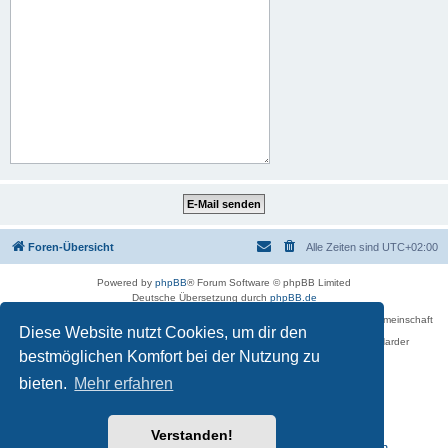
Foren-Übersicht
Alle Zeiten sind
UTC+02:00
Powered by
phpBB
® Forum Software © phpBB Limited
Deutsche Übersetzung durch
phpBB.de
Betreiber des Forums für die Karl-May-Vereinigung – Arbeits- und Forschungsgemeinschaft
Diese Website nutzt Cookies, um dir den
›Karl May‹ in Sachsen,
in Zusammenarbeit mit der Karl-May-Stiftung Radebeul bei Dresden: Ralf Harder
Impressum
bestmöglichen Komfort bei der Nutzung zu
bieten.
Mehr erfahren
Verstanden!
Reisen zu Karl May – Leben · Werk · Erinnerungsstätten