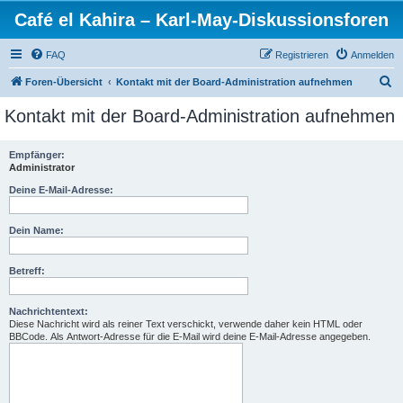
Café el Kahira – Karl-May-Diskussionsforen
FAQ
Registrieren
Anmelden
S
Foren-Übersicht
Kontakt mit der Board-Administration aufnehmen
u
Kontakt mit der Board-Administration aufnehmen
c
h
Empfänger:
Administrator
e
Deine E-Mail-Adresse:
Dein Name:
Betreff:
Nachrichtentext:
Diese Nachricht wird als reiner Text verschickt, verwende daher kein HTML oder
BBCode. Als Antwort-Adresse für die E-Mail wird deine E-Mail-Adresse angegeben.