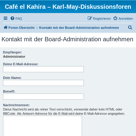
Café el Kahira – Karl-May-Diskussionsforen
FAQ
Registrieren
Anmelden
S
Foren-Übersicht
Kontakt mit der Board-Administration aufnehmen
u
Kontakt mit der Board-Administration aufnehmen
c
h
Empfänger:
Administrator
e
Deine E-Mail-Adresse:
Dein Name:
Betreff:
Nachrichtentext:
Diese Nachricht wird als reiner Text verschickt, verwende daher kein HTML oder
BBCode. Als Antwort-Adresse für die E-Mail wird deine E-Mail-Adresse angegeben.