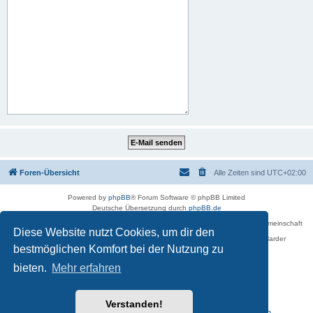
Foren-Übersicht
Alle Zeiten sind
UTC+02:00
Powered by
phpBB
® Forum Software © phpBB Limited
Deutsche Übersetzung durch
phpBB.de
Betreiber des Forums für die Karl-May-Vereinigung – Arbeits- und Forschungsgemeinschaft
Diese Website nutzt Cookies, um dir den
›Karl May‹ in Sachsen,
in Zusammenarbeit mit der Karl-May-Stiftung Radebeul bei Dresden: Ralf Harder
Impressum
bestmöglichen Komfort bei der Nutzung zu
bieten.
Mehr erfahren
Verstanden!
Reisen zu Karl May – Leben · Werk · Erinnerungsstätten