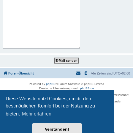
Foren-Übersicht
Alle Zeiten sind
UTC+02:00
Powered by
phpBB
® Forum Software © phpBB Limited
Deutsche Übersetzung durch
phpBB.de
Betreiber des Forums für die Karl-May-Vereinigung – Arbeits- und Forschungsgemeinschaft
Diese Website nutzt Cookies, um dir den
›Karl May‹ in Sachsen,
in Zusammenarbeit mit der Karl-May-Stiftung Radebeul bei Dresden: Ralf Harder
Impressum
bestmöglichen Komfort bei der Nutzung zu
bieten.
Mehr erfahren
Verstanden!
Reisen zu Karl May – Leben · Werk · Erinnerungsstätten