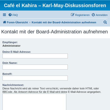
Café el Kahira – Karl-May-Diskussionsforen
FAQ
Registrieren
Anmelden
S
Foren-Übersicht
Kontakt mit der Board-Administration aufnehmen
u
Kontakt mit der Board-Administration aufnehmen
c
h
Empfänger:
Administrator
e
Deine E-Mail-Adresse:
Dein Name:
Betreff:
Nachrichtentext:
Diese Nachricht wird als reiner Text verschickt, verwende daher kein HTML oder
BBCode. Als Antwort-Adresse für die E-Mail wird deine E-Mail-Adresse angegeben.