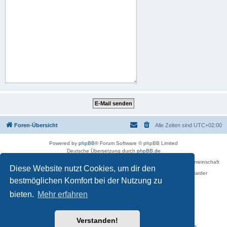
Foren-Übersicht
Alle Zeiten sind
UTC+02:00
Powered by
phpBB
® Forum Software © phpBB Limited
Deutsche Übersetzung durch
phpBB.de
Betreiber des Forums für die Karl-May-Vereinigung – Arbeits- und Forschungsgemeinschaft
Diese Website nutzt Cookies, um dir den
›Karl May‹ in Sachsen,
in Zusammenarbeit mit der Karl-May-Stiftung Radebeul bei Dresden: Ralf Harder
Impressum
bestmöglichen Komfort bei der Nutzung zu
bieten.
Mehr erfahren
Verstanden!
Reisen zu Karl May – Leben · Werk · Erinnerungsstätten