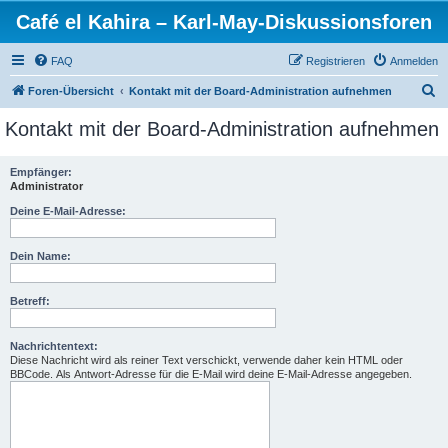
Café el Kahira – Karl-May-Diskussionsforen
FAQ
Registrieren
Anmelden
S
Foren-Übersicht
Kontakt mit der Board-Administration aufnehmen
u
Kontakt mit der Board-Administration aufnehmen
c
h
Empfänger:
Administrator
e
Deine E-Mail-Adresse:
Dein Name:
Betreff:
Nachrichtentext:
Diese Nachricht wird als reiner Text verschickt, verwende daher kein HTML oder
BBCode. Als Antwort-Adresse für die E-Mail wird deine E-Mail-Adresse angegeben.