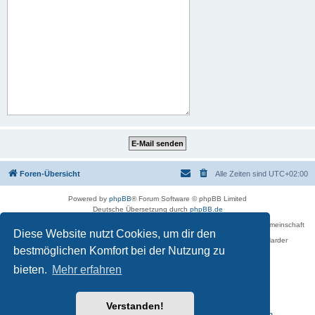
Foren-Übersicht
Alle Zeiten sind
UTC+02:00
Powered by
phpBB
® Forum Software © phpBB Limited
Deutsche Übersetzung durch
phpBB.de
Betreiber des Forums für die Karl-May-Vereinigung – Arbeits- und Forschungsgemeinschaft
Diese Website nutzt Cookies, um dir den
›Karl May‹ in Sachsen,
in Zusammenarbeit mit der Karl-May-Stiftung Radebeul bei Dresden: Ralf Harder
Impressum
bestmöglichen Komfort bei der Nutzung zu
bieten.
Mehr erfahren
Verstanden!
Reisen zu Karl May – Leben · Werk · Erinnerungsstätten