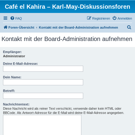
Café el Kahira – Karl-May-Diskussionsforen
FAQ
Registrieren
Anmelden
S
Foren-Übersicht
Kontakt mit der Board-Administration aufnehmen
u
Kontakt mit der Board-Administration aufnehmen
c
h
Empfänger:
Administrator
e
Deine E-Mail-Adresse:
Dein Name:
Betreff:
Nachrichtentext:
Diese Nachricht wird als reiner Text verschickt, verwende daher kein HTML oder
BBCode. Als Antwort-Adresse für die E-Mail wird deine E-Mail-Adresse angegeben.