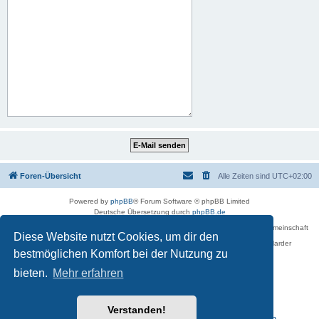
Foren-Übersicht
Alle Zeiten sind
UTC+02:00
Powered by
phpBB
® Forum Software © phpBB Limited
Deutsche Übersetzung durch
phpBB.de
Betreiber des Forums für die Karl-May-Vereinigung – Arbeits- und Forschungsgemeinschaft
Diese Website nutzt Cookies, um dir den
›Karl May‹ in Sachsen,
in Zusammenarbeit mit der Karl-May-Stiftung Radebeul bei Dresden: Ralf Harder
Impressum
bestmöglichen Komfort bei der Nutzung zu
bieten.
Mehr erfahren
Verstanden!
Reisen zu Karl May – Leben · Werk · Erinnerungsstätten