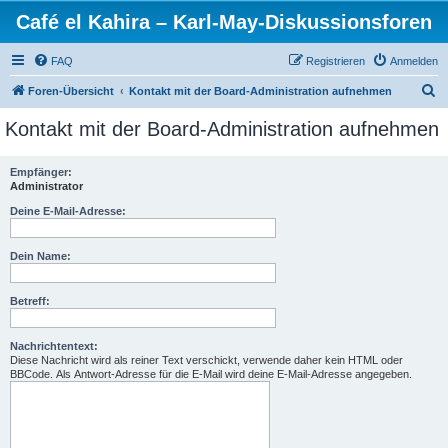
Café el Kahira – Karl-May-Diskussionsforen
FAQ
Registrieren
Anmelden
S
Foren-Übersicht
Kontakt mit der Board-Administration aufnehmen
u
Kontakt mit der Board-Administration aufnehmen
c
h
Empfänger:
Administrator
e
Deine E-Mail-Adresse:
Dein Name:
Betreff:
Nachrichtentext:
Diese Nachricht wird als reiner Text verschickt, verwende daher kein HTML oder
BBCode. Als Antwort-Adresse für die E-Mail wird deine E-Mail-Adresse angegeben.