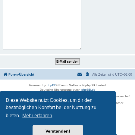
Foren-Übersicht
Alle Zeiten sind
UTC+02:00
Powered by
phpBB
® Forum Software © phpBB Limited
Deutsche Übersetzung durch
phpBB.de
Betreiber des Forums für die Karl-May-Vereinigung – Arbeits- und Forschungsgemeinschaft
Diese Website nutzt Cookies, um dir den
›Karl May‹ in Sachsen,
in Zusammenarbeit mit der Karl-May-Stiftung Radebeul bei Dresden: Ralf Harder
Impressum
bestmöglichen Komfort bei der Nutzung zu
bieten.
Mehr erfahren
Verstanden!
Reisen zu Karl May – Leben · Werk · Erinnerungsstätten