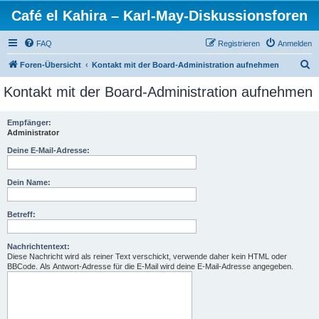
Café el Kahira – Karl-May-Diskussionsforen
FAQ
Registrieren
Anmelden
S
Foren-Übersicht
Kontakt mit der Board-Administration aufnehmen
u
Kontakt mit der Board-Administration aufnehmen
c
h
Empfänger:
Administrator
e
Deine E-Mail-Adresse:
Dein Name:
Betreff:
Nachrichtentext:
Diese Nachricht wird als reiner Text verschickt, verwende daher kein HTML oder
BBCode. Als Antwort-Adresse für die E-Mail wird deine E-Mail-Adresse angegeben.