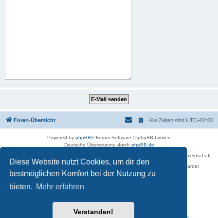
Foren-Übersicht
Alle Zeiten sind
UTC+02:00
Powered by
phpBB
® Forum Software © phpBB Limited
Deutsche Übersetzung durch
phpBB.de
Betreiber des Forums für die Karl-May-Vereinigung – Arbeits- und Forschungsgemeinschaft
Diese Website nutzt Cookies, um dir den
›Karl May‹ in Sachsen,
in Zusammenarbeit mit der Karl-May-Stiftung Radebeul bei Dresden: Ralf Harder
Impressum
bestmöglichen Komfort bei der Nutzung zu
bieten.
Mehr erfahren
Verstanden!
Reisen zu Karl May – Leben · Werk · Erinnerungsstätten