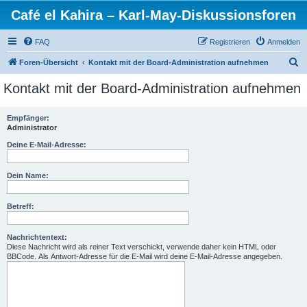
Café el Kahira – Karl-May-Diskussionsforen
FAQ
Registrieren
Anmelden
S
Foren-Übersicht
Kontakt mit der Board-Administration aufnehmen
u
Kontakt mit der Board-Administration aufnehmen
c
h
Empfänger:
Administrator
e
Deine E-Mail-Adresse:
Dein Name:
Betreff:
Nachrichtentext:
Diese Nachricht wird als reiner Text verschickt, verwende daher kein HTML oder
BBCode. Als Antwort-Adresse für die E-Mail wird deine E-Mail-Adresse angegeben.