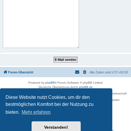
Foren-Übersicht
Alle Zeiten sind
UTC+02:00
Powered by
phpBB
® Forum Software © phpBB Limited
Deutsche Übersetzung durch
phpBB.de
Betreiber des Forums für die Karl-May-Vereinigung – Arbeits- und Forschungsgemeinschaft
Diese Website nutzt Cookies, um dir den
›Karl May‹ in Sachsen,
in Zusammenarbeit mit der Karl-May-Stiftung Radebeul bei Dresden: Ralf Harder
Impressum
bestmöglichen Komfort bei der Nutzung zu
bieten.
Mehr erfahren
Verstanden!
Reisen zu Karl May – Leben · Werk · Erinnerungsstätten