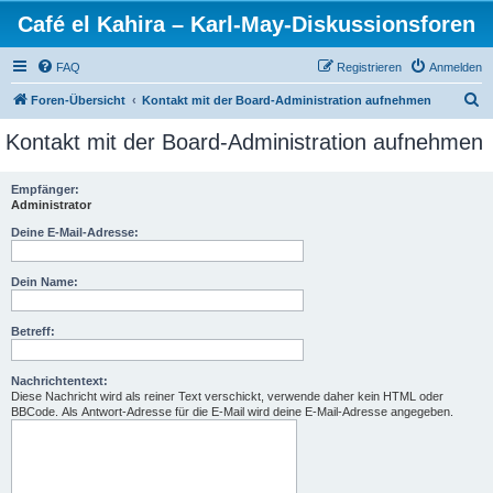
Café el Kahira – Karl-May-Diskussionsforen
FAQ
Registrieren
Anmelden
S
Foren-Übersicht
Kontakt mit der Board-Administration aufnehmen
u
Kontakt mit der Board-Administration aufnehmen
c
h
Empfänger:
Administrator
e
Deine E-Mail-Adresse:
Dein Name:
Betreff:
Nachrichtentext:
Diese Nachricht wird als reiner Text verschickt, verwende daher kein HTML oder
BBCode. Als Antwort-Adresse für die E-Mail wird deine E-Mail-Adresse angegeben.