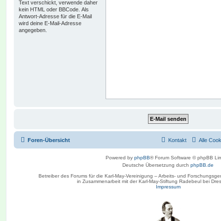
Text verschickt, verwende daher
kein HTML oder BBCode. Als
Antwort-Adresse für die E-Mail
wird deine E-Mail-Adresse
angegeben.
Foren-Übersicht
Kontakt
Alle Coo
Powered by
phpBB
® Forum Software © phpBB Lim
Deutsche Übersetzung durch
phpBB.de
Betreiber des Forums für die Karl-May-Vereinigung – Arbeits- und Forschungsge
in Zusammenarbeit mit der Karl-May-Stiftung Radebeul bei Dre
Impressum