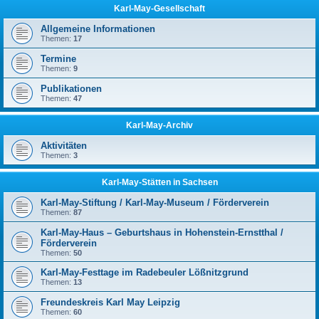
Karl-May-Gesellschaft
Allgemeine Informationen
Themen:
17
Termine
Themen:
9
Publikationen
Themen:
47
Karl-May-Archiv
Aktivitäten
Themen:
3
Karl-May-Stätten in Sachsen
Karl-May-Stiftung / Karl-May-Museum / Förderverein
Themen:
87
Karl-May-Haus – Geburtshaus in Hohenstein-Ernstthal /
Förderverein
Themen:
50
Karl-May-Festtage im Radebeuler Lößnitzgrund
Themen:
13
Freundeskreis Karl May Leipzig
Themen:
60