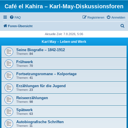
Café el Kahira – Karl-May-Diskussionsforen
FAQ
Registrieren
Anmelden
S
Foren-Übersicht
u
Aktuelle Zeit: 7.8.2026, 5:06
c
Karl May – Leben und Werk
h
Seine Biografie – 1842-1912
e
Themen:
84
Frühwerk
Themen:
70
Fortsetzungsromane – Kolportage
Themen:
41
Erzählungen für die Jugend
Themen:
23
Reiseerzählungen
Themen:
98
Spätwerk
Themen:
63
Autobiografische Schriften
Themen:
11