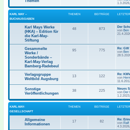
Themen
1.3.2026
KARL MAY –
THEMEN
BEITRÄGE
LETZTER
BUCHAUSGABEN
Karl Mays Werke
Der Sch
48
873
von
Ben
(HKA) – Edition für
21.4.202
die Karl-May-
Stiftung
Gesammelte
Re: GW 
95
775
von
Ben
Werke /
28.5.202
Sonderbände –
Karl-May-Verlag
Bamberg-Radebeul
Verlagsgruppe
Re: KMV
13
122
von
Her
Weltbild Augsburg
11.6.201
Sonstige
Neues S
38
225
von
Der 
Veröffentlichungen
1.2.2023
KARL-MAY-
THEMEN
BEITRÄGE
LETZTER
GESELLSCHAFT
Allgemeine
Re: Eri
17
82
von
Ralf
Informationen
4.3.2026