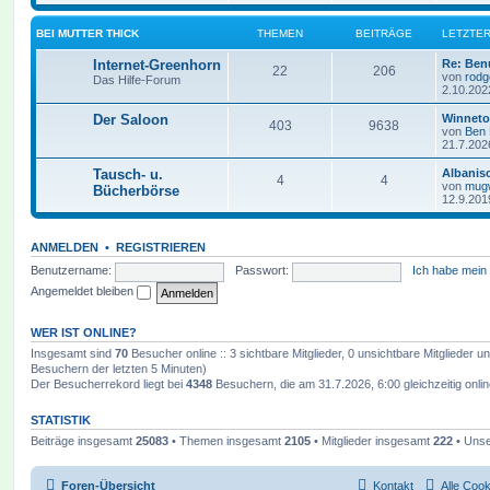
BEI MUTTER THICK
THEMEN
BEITRÄGE
LETZTER
Internet-Greenhorn
Re: Ben
22
206
von
rodg
Das Hilfe-Forum
2.10.202
Der Saloon
Winneto
403
9638
von
Ben
21.7.202
Tausch- u.
Albanis
4
4
von
mug
Bücherbörse
12.9.201
ANMELDEN
•
REGISTRIEREN
Benutzername:
Passwort:
Ich habe mein
Angemeldet bleiben
WER IST ONLINE?
Insgesamt sind
70
Besucher online :: 3 sichtbare Mitglieder, 0 unsichtbare Mitglieder 
Besuchern der letzten 5 Minuten)
Der Besucherrekord liegt bei
4348
Besuchern, die am 31.7.2026, 6:00 gleichzeitig onli
STATISTIK
Beiträge insgesamt
25083
• Themen insgesamt
2105
• Mitglieder insgesamt
222
• Unse
Foren-Übersicht
Kontakt
Alle Coo