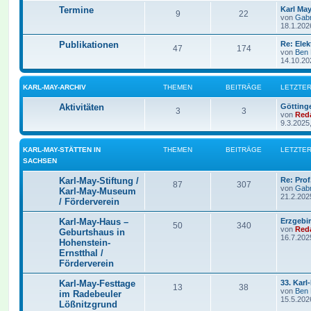
Termine
Karl Ma
9
22
von
Gabr
18.1.202
Publikationen
Re: Ele
47
174
von
Ben
14.10.20
KARL-MAY-ARCHIV
THEMEN
BEITRÄGE
LETZTER
Aktivitäten
Götting
3
3
von
Red
9.3.2025
KARL-MAY-STÄTTEN IN
THEMEN
BEITRÄGE
LETZTER
SACHSEN
Karl-May-Stiftung /
Re: Prof
87
307
von
Gabr
Karl-May-Museum
21.2.202
/ Förderverein
Karl-May-Haus –
Erzgebi
50
340
von
Red
Geburtshaus in
16.7.202
Hohenstein-
Ernstthal /
Förderverein
Karl-May-Festtage
33. Kar
13
38
von
Ben
im Radebeuler
15.5.202
Lößnitzgrund