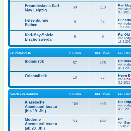
Freundeskreis Karl
Karl Ma
60
110
von
Mart
May Leipzig
3.4.2025
Felsenbühne
Hübsche
9
24
von
rodg
Rathen
19.7.202
Karl-May-Spiele
Re: Old
6
9
von
rodg
Bischofswerda
16.3.202
ETHNOGRAFIE
THEMEN
BEITRÄGE
LETZTER
Indianistik
Re: Indi
57
425
von
rodg
31.1.202
Orientalistik
Neuer B
13
55
von
Red
3.3.2023
ABENTEUERGENRE
THEMEN
BEITRÄGE
LETZTER
Klassische
Re: Ori
104
440
von
rodg
Abenteuerliteratur
3.12.202
(bis 19. Jh.)
Moderne
Re:
53
452
von
Ben
Abenteuerliteratur
15.10.20
(ab 20. Jh.)