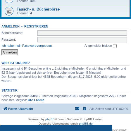
Themen:
403
Tausch- u. Bücherbörse
Themen:
4
ANMELDEN
•
REGISTRIEREN
Benutzername:
Passwort:
Ich habe mein Passwort vergessen
Angemeldet bleiben
WER IST ONLINE?
Insgesamt sind
54
Besucher online :: 2 sichtbare Mitglieder, 0 unsichtbare Mitglieder und
52 Gäste (basierend auf den aktiven Besuchern der letzten 5 Minuten)
Der Besucherrekord liegt bei
4348
Besuchern, die am 31.7.2026, 6:00 gleichzeitig online
waren.
STATISTIK
Beiträge insgesamt
25083
• Themen insgesamt
2105
• Mitglieder insgesamt
222
• Unser
neuestes Mitglied:
Ute Lahme
Foren-Übersicht
Alle Zeiten sind
UTC+02:00
Powered by
phpBB
® Forum Software © phpBB Limited
Deutsche Übersetzung durch
phpBB.de
Betreiber des Forums für die Karl-May-Vereinigung – Arbeits- und Forschungsgemeinschaft