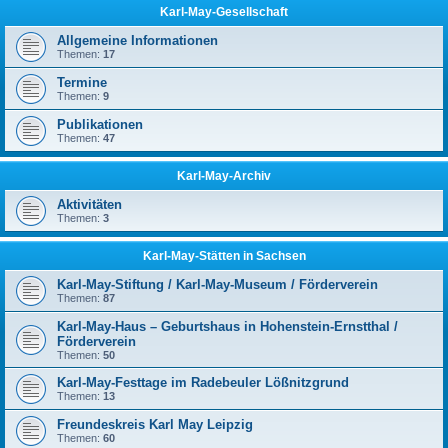
Karl-May-Gesellschaft
Allgemeine Informationen
Themen:
17
Termine
Themen:
9
Publikationen
Themen:
47
Karl-May-Archiv
Aktivitäten
Themen:
3
Karl-May-Stätten in Sachsen
Karl-May-Stiftung / Karl-May-Museum / Förderverein
Themen:
87
Karl-May-Haus – Geburtshaus in Hohenstein-Ernstthal /
Förderverein
Themen:
50
Karl-May-Festtage im Radebeuler Lößnitzgrund
Themen:
13
Freundeskreis Karl May Leipzig
Themen:
60