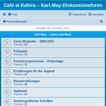
Café el Kahira – Karl-May-Diskussionsforen
FAQ
Registrieren
Anmelden
S
Foren-Übersicht
u
Aktuelle Zeit: 6.8.2026, 23:21
c
Karl May – Leben und Werk
h
Seine Biografie – 1842-1912
e
Themen:
84
Frühwerk
Themen:
70
Fortsetzungsromane – Kolportage
Themen:
41
Erzählungen für die Jugend
Themen:
23
Reiseerzählungen
Themen:
98
Spätwerk
Themen:
63
Autobiografische Schriften
Themen:
11