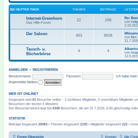
BEI MUTTER THICK
THEMEN
BEITRÄGE
LETZTER
Internet-Greenhorn
Re: Ben
22
206
von
rodg
Das Hilfe-Forum
2.10.202
Der Saloon
Winneto
403
9638
von
Ben
21.7.202
Tausch- u.
Albanis
4
4
von
mug
Bücherbörse
12.9.201
ANMELDEN
•
REGISTRIEREN
Benutzername:
Passwort:
Ich habe mein
Angemeldet bleiben
WER IST ONLINE?
Insgesamt sind
63
Besucher online :: 2 sichtbare Mitglieder, 0 unsichtbare Mitglieder 
Besuchern der letzten 5 Minuten)
Der Besucherrekord liegt bei
4348
Besuchern, die am 31.7.2026, 6:00 gleichzeitig onli
STATISTIK
Beiträge insgesamt
25083
• Themen insgesamt
2105
• Mitglieder insgesamt
222
• Unse
Foren-Übersicht
Kontakt
Alle Coo