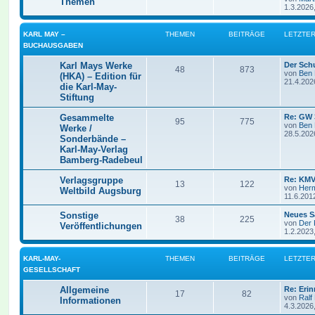
Themen
1.3.2026
KARL MAY –
THEMEN
BEITRÄGE
LETZTER
BUCHAUSGABEN
Karl Mays Werke
Der Sch
48
873
von
Ben
(HKA) – Edition für
21.4.202
die Karl-May-
Stiftung
Gesammelte
Re: GW 
95
775
von
Ben
Werke /
28.5.202
Sonderbände –
Karl-May-Verlag
Bamberg-Radebeul
Verlagsgruppe
Re: KMV
13
122
von
Her
Weltbild Augsburg
11.6.201
Sonstige
Neues S
38
225
von
Der 
Veröffentlichungen
1.2.2023
KARL-MAY-
THEMEN
BEITRÄGE
LETZTER
GESELLSCHAFT
Allgemeine
Re: Eri
17
82
von
Ralf
Informationen
4.3.2026