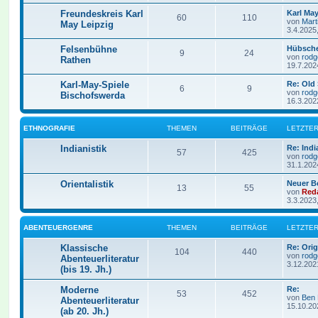
Freundeskreis Karl
Karl Ma
60
110
von
Mart
May Leipzig
3.4.2025
Felsenbühne
Hübsche
9
24
von
rodg
Rathen
19.7.202
Karl-May-Spiele
Re: Old
6
9
von
rodg
Bischofswerda
16.3.202
ETHNOGRAFIE
THEMEN
BEITRÄGE
LETZTER
Indianistik
Re: Indi
57
425
von
rodg
31.1.202
Orientalistik
Neuer B
13
55
von
Red
3.3.2023
ABENTEUERGENRE
THEMEN
BEITRÄGE
LETZTER
Klassische
Re: Ori
104
440
von
rodg
Abenteuerliteratur
3.12.202
(bis 19. Jh.)
Moderne
Re:
53
452
von
Ben
Abenteuerliteratur
15.10.20
(ab 20. Jh.)