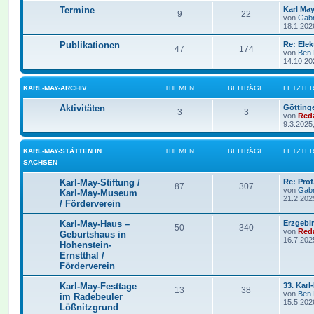
Termine
Karl Ma
9
22
von
Gabr
18.1.202
Publikationen
Re: Ele
47
174
von
Ben
14.10.20
KARL-MAY-ARCHIV
THEMEN
BEITRÄGE
LETZTER
Aktivitäten
Götting
3
3
von
Red
9.3.2025
KARL-MAY-STÄTTEN IN
THEMEN
BEITRÄGE
LETZTER
SACHSEN
Karl-May-Stiftung /
Re: Prof
87
307
von
Gabr
Karl-May-Museum
21.2.202
/ Förderverein
Karl-May-Haus –
Erzgebi
50
340
von
Red
Geburtshaus in
16.7.202
Hohenstein-
Ernstthal /
Förderverein
Karl-May-Festtage
33. Kar
13
38
von
Ben
im Radebeuler
15.5.202
Lößnitzgrund