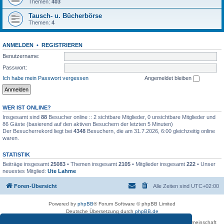
Themen:
403
Tausch- u. Bücherbörse
Themen:
4
ANMELDEN
•
REGISTRIEREN
Benutzername:
Passwort:
Ich habe mein Passwort vergessen
Angemeldet bleiben
WER IST ONLINE?
Insgesamt sind
88
Besucher online :: 2 sichtbare Mitglieder, 0 unsichtbare Mitglieder und
86 Gäste (basierend auf den aktiven Besuchern der letzten 5 Minuten)
Der Besucherrekord liegt bei
4348
Besuchern, die am 31.7.2026, 6:00 gleichzeitig online
waren.
STATISTIK
Beiträge insgesamt
25083
• Themen insgesamt
2105
• Mitglieder insgesamt
222
• Unser
neuestes Mitglied:
Ute Lahme
Foren-Übersicht
Alle Zeiten sind
UTC+02:00
Powered by
phpBB
® Forum Software © phpBB Limited
Deutsche Übersetzung durch
phpBB.de
Betreiber des Forums für die Karl-May-Vereinigung – Arbeits- und Forschungsgemeinschaft