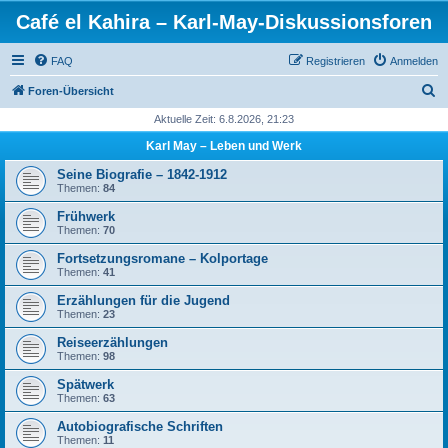
Café el Kahira – Karl-May-Diskussionsforen
FAQ
Registrieren
Anmelden
S
Foren-Übersicht
u
Aktuelle Zeit: 6.8.2026, 21:23
c
Karl May – Leben und Werk
h
Seine Biografie – 1842-1912
e
Themen:
84
Frühwerk
Themen:
70
Fortsetzungsromane – Kolportage
Themen:
41
Erzählungen für die Jugend
Themen:
23
Reiseerzählungen
Themen:
98
Spätwerk
Themen:
63
Autobiografische Schriften
Themen:
11