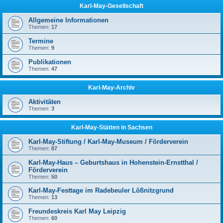
Karl-May-Gesellschaft
Allgemeine Informationen
Themen:
17
Termine
Themen:
9
Publikationen
Themen:
47
Karl-May-Archiv
Aktivitäten
Themen:
3
Karl-May-Stätten in Sachsen
Karl-May-Stiftung / Karl-May-Museum / Förderverein
Themen:
87
Karl-May-Haus – Geburtshaus in Hohenstein-Ernstthal /
Förderverein
Themen:
50
Karl-May-Festtage im Radebeuler Lößnitzgrund
Themen:
13
Freundeskreis Karl May Leipzig
Themen:
60