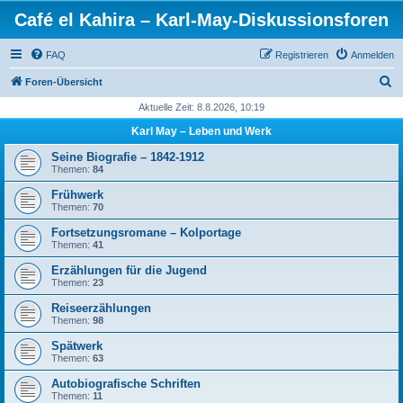
Café el Kahira – Karl-May-Diskussionsforen
FAQ
Registrieren
Anmelden
S
Foren-Übersicht
u
Aktuelle Zeit: 8.8.2026, 10:19
c
Karl May – Leben und Werk
h
Seine Biografie – 1842-1912
e
Themen:
84
Frühwerk
Themen:
70
Fortsetzungsromane – Kolportage
Themen:
41
Erzählungen für die Jugend
Themen:
23
Reiseerzählungen
Themen:
98
Spätwerk
Themen:
63
Autobiografische Schriften
Themen:
11