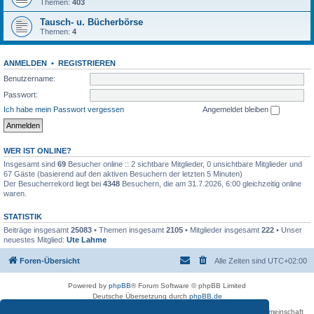
Themen:
403
Tausch- u. Bücherbörse
Themen:
4
ANMELDEN
•
REGISTRIEREN
Benutzername:
Passwort:
Ich habe mein Passwort vergessen
Angemeldet bleiben
WER IST ONLINE?
Insgesamt sind
69
Besucher online :: 2 sichtbare Mitglieder, 0 unsichtbare Mitglieder und
67 Gäste (basierend auf den aktiven Besuchern der letzten 5 Minuten)
Der Besucherrekord liegt bei
4348
Besuchern, die am 31.7.2026, 6:00 gleichzeitig online
waren.
STATISTIK
Beiträge insgesamt
25083
• Themen insgesamt
2105
• Mitglieder insgesamt
222
• Unser
neuestes Mitglied:
Ute Lahme
Foren-Übersicht
Alle Zeiten sind
UTC+02:00
Powered by
phpBB
® Forum Software © phpBB Limited
Deutsche Übersetzung durch
phpBB.de
Betreiber des Forums für die Karl-May-Vereinigung – Arbeits- und Forschungsgemeinschaft