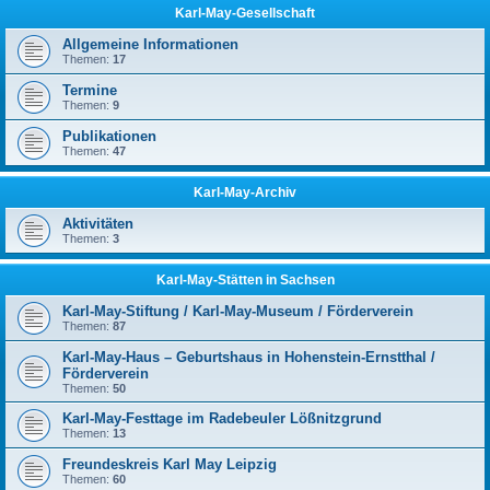
Karl-May-Gesellschaft
Allgemeine Informationen
Themen:
17
Termine
Themen:
9
Publikationen
Themen:
47
Karl-May-Archiv
Aktivitäten
Themen:
3
Karl-May-Stätten in Sachsen
Karl-May-Stiftung / Karl-May-Museum / Förderverein
Themen:
87
Karl-May-Haus – Geburtshaus in Hohenstein-Ernstthal /
Förderverein
Themen:
50
Karl-May-Festtage im Radebeuler Lößnitzgrund
Themen:
13
Freundeskreis Karl May Leipzig
Themen:
60