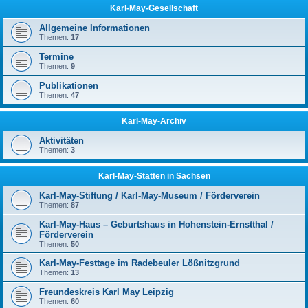
Karl-May-Gesellschaft
Allgemeine Informationen
Themen:
17
Termine
Themen:
9
Publikationen
Themen:
47
Karl-May-Archiv
Aktivitäten
Themen:
3
Karl-May-Stätten in Sachsen
Karl-May-Stiftung / Karl-May-Museum / Förderverein
Themen:
87
Karl-May-Haus – Geburtshaus in Hohenstein-Ernstthal /
Förderverein
Themen:
50
Karl-May-Festtage im Radebeuler Lößnitzgrund
Themen:
13
Freundeskreis Karl May Leipzig
Themen:
60