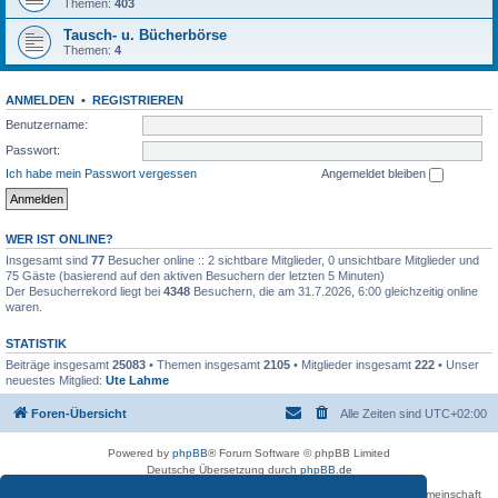
Themen:
403
Tausch- u. Bücherbörse
Themen:
4
ANMELDEN
•
REGISTRIEREN
Benutzername:
Passwort:
Ich habe mein Passwort vergessen
Angemeldet bleiben
WER IST ONLINE?
Insgesamt sind
77
Besucher online :: 2 sichtbare Mitglieder, 0 unsichtbare Mitglieder und
75 Gäste (basierend auf den aktiven Besuchern der letzten 5 Minuten)
Der Besucherrekord liegt bei
4348
Besuchern, die am 31.7.2026, 6:00 gleichzeitig online
waren.
STATISTIK
Beiträge insgesamt
25083
• Themen insgesamt
2105
• Mitglieder insgesamt
222
• Unser
neuestes Mitglied:
Ute Lahme
Foren-Übersicht
Alle Zeiten sind
UTC+02:00
Powered by
phpBB
® Forum Software © phpBB Limited
Deutsche Übersetzung durch
phpBB.de
Betreiber des Forums für die Karl-May-Vereinigung – Arbeits- und Forschungsgemeinschaft