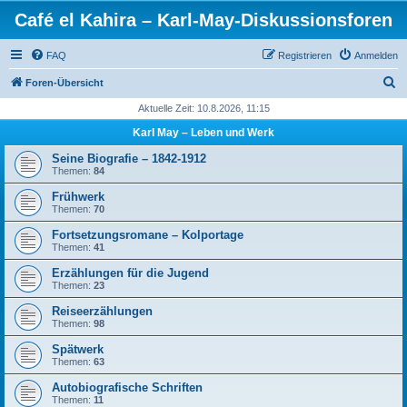
Café el Kahira – Karl-May-Diskussionsforen
FAQ
Registrieren
Anmelden
S
Foren-Übersicht
u
Aktuelle Zeit: 10.8.2026, 11:15
c
Karl May – Leben und Werk
h
Seine Biografie – 1842-1912
e
Themen:
84
Frühwerk
Themen:
70
Fortsetzungsromane – Kolportage
Themen:
41
Erzählungen für die Jugend
Themen:
23
Reiseerzählungen
Themen:
98
Spätwerk
Themen:
63
Autobiografische Schriften
Themen:
11