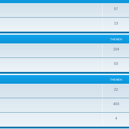
57
13
THEMEN
104
53
THEMEN
22
403
4