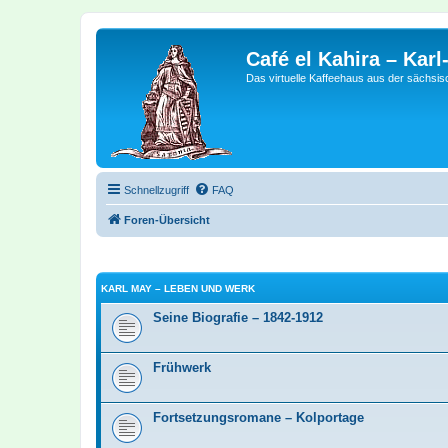
Café el Kahira – Kar
Das virtuelle Kaffeehaus aus der sächsi
Schnellzugriff
FAQ
Foren-Übersicht
KARL MAY – LEBEN UND WERK
Seine Biografie – 1842-1912
Frühwerk
Fortsetzungsromane – Kolportage