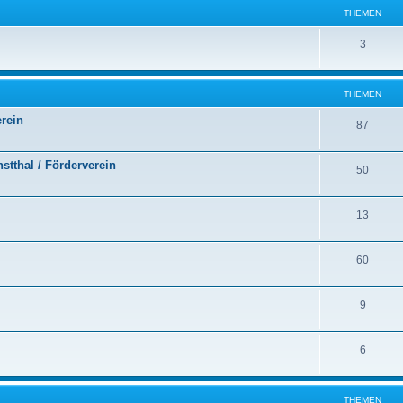
THEMEN
3
THEMEN
erein
87
stthal / Förderverein
50
13
60
9
6
THEMEN