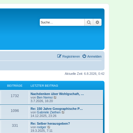
Suche
Erweiterte Suche
Registrieren
Anmelden
Aktuelle Zeit: 6.8.2026, 0:42
BEITRÄGE
LETZTER BEITRAG
Nachdenken über Wohlgschaft, …
1732
N
von
Ben Nemsi
e
3.7.2026, 16:20
u
e
Re: 150 Jahre Geographische P…
1096
s
N
von
Gabriele Ziethen
t
e
14.12.2025, 23:26
e
u
r
e
Re: Selber herausgeben?
331
B
s
N
von
rodger
e
t
e
19.3.2025, 7:11
i