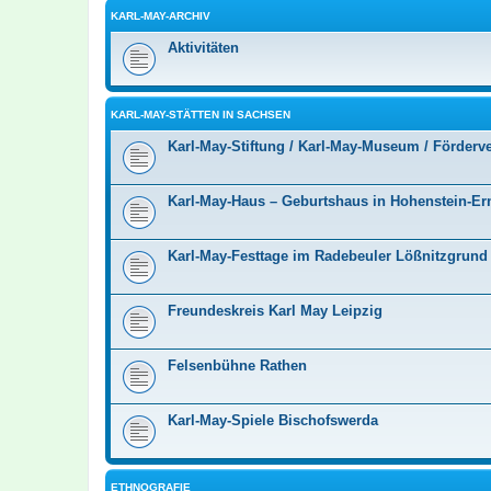
KARL-MAY-ARCHIV
Aktivitäten
KARL-MAY-STÄTTEN IN SACHSEN
Karl-May-Stiftung / Karl-May-Museum / Förderv
Karl-May-Haus – Geburtshaus in Hohenstein-Ern
Karl-May-Festtage im Radebeuler Lößnitzgrund
Freundeskreis Karl May Leipzig
Felsenbühne Rathen
Karl-May-Spiele Bischofswerda
ETHNOGRAFIE