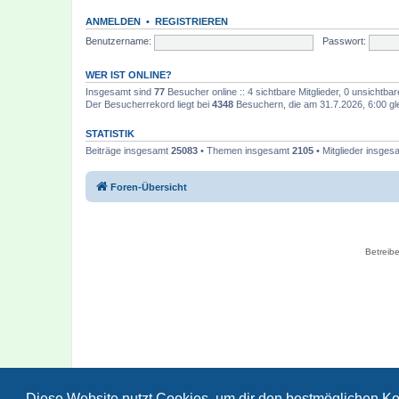
ANMELDEN
•
REGISTRIEREN
Benutzername:
Passwort:
WER IST ONLINE?
Insgesamt sind
77
Besucher online :: 4 sichtbare Mitglieder, 0 unsichtba
Der Besucherrekord liegt bei
4348
Besuchern, die am 31.7.2026, 6:00 gle
STATISTIK
Beiträge insgesamt
25083
• Themen insgesamt
2105
• Mitglieder insge
Foren-Übersicht
Betreibe
Diese Website nutzt Cookies, um dir den bestmöglichen Ko