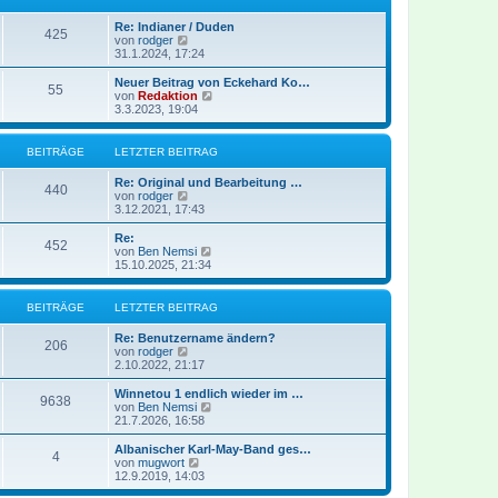
a
e
t
g
i
e
Re: Indianer / Duden
t
r
425
N
von
rodger
r
B
e
31.1.2024, 17:24
a
e
u
g
i
e
Neuer Beitrag von Eckehard Ko…
t
55
s
N
von
Redaktion
r
t
e
3.3.2023, 19:04
a
e
u
g
r
e
B
s
BEITRÄGE
LETZTER BEITRAG
e
t
i
e
Re: Original und Bearbeitung …
t
r
440
N
von
rodger
r
B
e
3.12.2021, 17:43
a
e
u
g
i
e
Re:
t
452
s
N
von
Ben Nemsi
r
t
e
15.10.2025, 21:34
a
e
u
g
r
e
B
s
BEITRÄGE
LETZTER BEITRAG
e
t
i
e
Re: Benutzername ändern?
t
r
206
N
von
rodger
r
B
e
2.10.2022, 21:17
a
e
u
g
i
e
Winnetou 1 endlich wieder im …
t
9638
s
N
von
Ben Nemsi
r
t
e
21.7.2026, 16:58
a
e
u
g
r
e
Albanischer Karl-May-Band ges…
4
B
s
N
von
mugwort
e
t
e
12.9.2019, 14:03
i
e
u
t