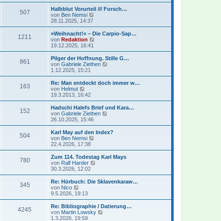
e
u
t
r
e
Halbblut Vorurteil /// Forsch…
r
507
B
s
N
von
Ben Nemsi
a
e
t
e
28.11.2025, 14:37
g
i
e
u
t
r
e
»Weihnacht!« – Die Carpio-Sap…
r
1211
B
s
N
von
Redaktion
a
e
t
e
19.12.2025, 16:41
g
i
e
u
t
r
e
Pilger der Hoffnung. Stille G…
r
861
B
s
N
von
Gabriele Ziethen
a
e
t
e
1.12.2025, 15:21
g
i
e
u
t
r
e
Re: Man entdeckt doch immer w…
r
163
B
s
N
von
Helmut
a
e
t
e
19.3.2013, 16:42
g
i
e
u
t
r
e
Hadschi Halefs Brief und Kara…
r
152
B
s
N
von
Gabriele Ziethen
a
e
t
e
26.10.2025, 15:46
g
i
e
u
t
r
e
Karl May auf den Index?
r
504
B
s
N
von
Ben Nemsi
a
e
t
e
22.4.2026, 17:38
g
i
e
u
t
r
e
Zum 114. Todestag Karl Mays
r
780
B
s
N
von
Ralf Harder
a
e
t
e
30.3.2026, 12:02
g
i
e
u
t
r
e
Re: Hörbuch: Die Sklavenkaraw…
r
345
B
s
N
von
Nico
a
e
t
e
9.5.2026, 19:13
g
i
e
u
t
r
e
Re: Bibliographie / Datierung…
r
4245
B
s
N
von
Martin Lowsky
a
e
t
e
1.3.2026, 19:59
g