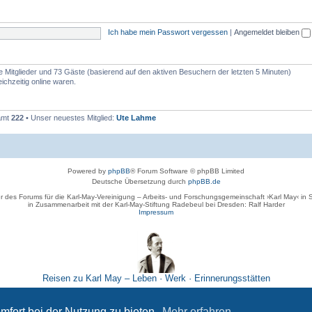
Ich habe mein Passwort vergessen
|
Angemeldet bleiben
re Mitglieder und 73 Gäste (basierend auf den aktiven Besuchern der letzten 5 Minuten)
ichzeitig online waren.
samt
222
• Unser neuestes Mitglied:
Ute Lahme
Powered by
phpBB
® Forum Software © phpBB Limited
Deutsche Übersetzung durch
phpBB.de
r des Forums für die Karl-May-Vereinigung – Arbeits- und Forschungsgemeinschaft ›Karl May‹ in
in Zusammenarbeit mit der Karl-May-Stiftung Radebeul bei Dresden: Ralf Harder
Impressum
Reisen zu Karl May – Leben · Werk · Erinnerungsstätten
Datenschutz
|
Nutzungsbedingungen
mfort bei der Nutzung zu bieten.
Mehr erfahren