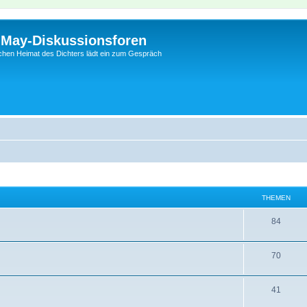
l-May-Diskussionsforen
schen Heimat des Dichters lädt ein zum Gespräch
THEMEN
84
70
41