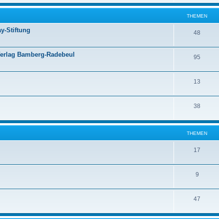
THEMEN
y-Stiftung
48
Verlag Bamberg-Radebeul
95
13
38
THEMEN
17
9
47