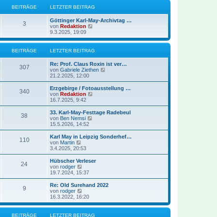
r
B
s
BEITRÄGE
LETZTER BEITRAG
a
e
t
g
i
e
Göttinger Karl-May-Archivtag …
t
r
3
N
von
Redaktion
r
B
e
9.3.2025, 19:09
a
e
u
g
i
e
t
s
BEITRÄGE
LETZTER BEITRAG
r
t
a
e
g
Re: Prof. Claus Roxin ist ver…
r
307
N
von
Gabriele Ziethen
B
e
21.2.2025, 12:00
e
u
i
e
Erzgebirge / Fotoausstellung …
t
340
s
N
von
Redaktion
r
t
e
16.7.2025, 9:42
a
e
u
g
r
e
33. Karl-May-Festtage Radebeul
38
B
s
N
von
Ben Nemsi
e
t
e
15.5.2026, 14:52
i
e
u
t
r
e
Karl May in Leipzig Sonderhef…
r
110
B
s
N
von
Martin
a
e
t
e
3.4.2025, 20:53
g
i
e
u
t
r
e
Hübscher Verleser
r
24
B
s
N
von
rodger
a
e
t
e
19.7.2024, 15:37
g
i
e
u
t
r
e
Re: Old Surehand 2022
r
9
B
s
N
von
rodger
a
e
t
e
16.3.2022, 16:20
g
i
e
u
t
r
e
r
B
s
BEITRÄGE
LETZTER BEITRAG