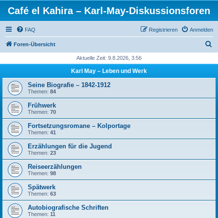
Café el Kahira – Karl-May-Diskussionsforen
FAQ
Registrieren
Anmelden
S
Foren-Übersicht
u
Aktuelle Zeit: 9.8.2026, 3:56
c
Karl May – Leben und Werk
h
Seine Biografie – 1842-1912
e
Themen:
84
Frühwerk
Themen:
70
Fortsetzungsromane – Kolportage
Themen:
41
Erzählungen für die Jugend
Themen:
23
Reiseerzählungen
Themen:
98
Spätwerk
Themen:
63
Autobiografische Schriften
Themen:
11