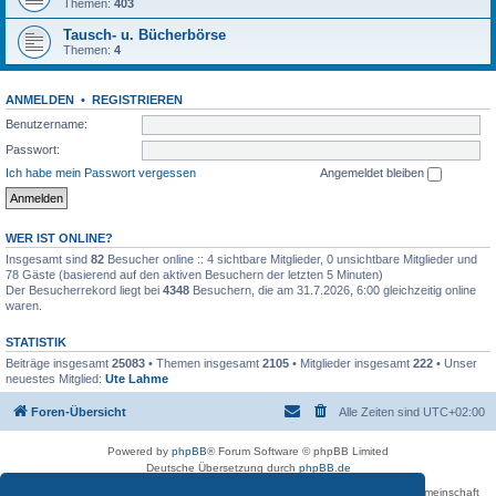
Themen:
403
Tausch- u. Bücherbörse
Themen:
4
ANMELDEN
•
REGISTRIEREN
Benutzername:
Passwort:
Ich habe mein Passwort vergessen
Angemeldet bleiben
WER IST ONLINE?
Insgesamt sind
82
Besucher online :: 4 sichtbare Mitglieder, 0 unsichtbare Mitglieder und
78 Gäste (basierend auf den aktiven Besuchern der letzten 5 Minuten)
Der Besucherrekord liegt bei
4348
Besuchern, die am 31.7.2026, 6:00 gleichzeitig online
waren.
STATISTIK
Beiträge insgesamt
25083
• Themen insgesamt
2105
• Mitglieder insgesamt
222
• Unser
neuestes Mitglied:
Ute Lahme
Foren-Übersicht
Alle Zeiten sind
UTC+02:00
Powered by
phpBB
® Forum Software © phpBB Limited
Deutsche Übersetzung durch
phpBB.de
Betreiber des Forums für die Karl-May-Vereinigung – Arbeits- und Forschungsgemeinschaft