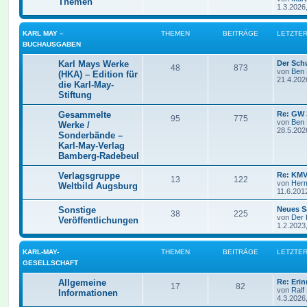
Themen
1.3.2026
KARL MAY –
THEMEN
BEITRÄGE
LETZTER
BUCHAUSGABEN
Karl Mays Werke
Der Sch
48
873
von
Ben
(HKA) – Edition für
21.4.202
die Karl-May-
Stiftung
Gesammelte
Re: GW 
95
775
von
Ben
Werke /
28.5.202
Sonderbände –
Karl-May-Verlag
Bamberg-Radebeul
Verlagsgruppe
Re: KMV
13
122
von
Her
Weltbild Augsburg
11.6.201
Sonstige
Neues S
38
225
von
Der 
Veröffentlichungen
1.2.2023
KARL-MAY-
THEMEN
BEITRÄGE
LETZTER
GESELLSCHAFT
Allgemeine
Re: Eri
17
82
von
Ralf
Informationen
4.3.2026