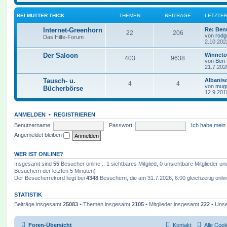
BEI MUTTER THICK
THEMEN
BEITRÄGE
LETZTER
Internet-Greenhorn
Re: Ben
22
206
von
rodg
Das Hilfe-Forum
2.10.202
Der Saloon
Winneto
403
9638
von
Ben
21.7.202
Tausch- u.
Albanis
4
4
von
mug
Bücherbörse
12.9.201
ANMELDEN
•
REGISTRIEREN
Benutzername:
Passwort:
Ich habe mein
Angemeldet bleiben
WER IST ONLINE?
Insgesamt sind
55
Besucher online :: 1 sichtbares Mitglied, 0 unsichtbare Mitglieder u
Besuchern der letzten 5 Minuten)
Der Besucherrekord liegt bei
4348
Besuchern, die am 31.7.2026, 6:00 gleichzeitig onli
STATISTIK
Beiträge insgesamt
25083
• Themen insgesamt
2105
• Mitglieder insgesamt
222
• Unse
Foren-Übersicht
Kontakt
Alle Coo