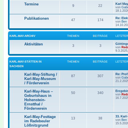
Termine
Karl Ma
9
22
von
Gabr
18.1.202
Publikationen
Re: Ele
47
174
von
Ben
14.10.20
KARL-MAY-ARCHIV
THEMEN
BEITRÄGE
LETZTER
Aktivitäten
Götting
3
3
von
Red
9.3.2025
KARL-MAY-STÄTTEN IN
THEMEN
BEITRÄGE
LETZTER
SACHSEN
Karl-May-Stiftung /
Re: Prof
87
307
von
Gabr
Karl-May-Museum
21.2.202
/ Förderverein
Karl-May-Haus –
Erzgebi
50
340
von
Red
Geburtshaus in
16.7.202
Hohenstein-
Ernstthal /
Förderverein
Karl-May-Festtage
33. Kar
13
38
von
Ben
im Radebeuler
15.5.202
Lößnitzgrund