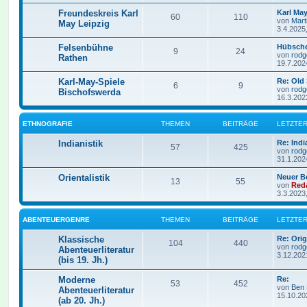
Freundeskreis Karl
Karl Ma
60
110
von
Mart
May Leipzig
3.4.2025
Felsenbühne
Hübsche
9
24
von
rodg
Rathen
19.7.202
Karl-May-Spiele
Re: Old
6
9
von
rodg
Bischofswerda
16.3.202
ETHNOGRAFIE
THEMEN
BEITRÄGE
LETZTER
Indianistik
Re: Indi
57
425
von
rodg
31.1.202
Orientalistik
Neuer B
13
55
von
Red
3.3.2023
ABENTEUERGENRE
THEMEN
BEITRÄGE
LETZTER
Klassische
Re: Ori
104
440
von
rodg
Abenteuerliteratur
3.12.202
(bis 19. Jh.)
Moderne
Re:
53
452
von
Ben
Abenteuerliteratur
15.10.20
(ab 20. Jh.)