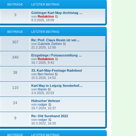
r
B
s
BEITRÄGE
LETZTER BEITRAG
a
e
t
g
i
e
Göttinger Karl-May-Archivtag …
t
r
3
N
von
Redaktion
r
B
e
9.3.2025, 19:09
a
e
u
g
i
e
t
s
BEITRÄGE
LETZTER BEITRAG
r
t
a
e
g
Re: Prof. Claus Roxin ist ver…
r
307
N
von
Gabriele Ziethen
B
e
21.2.2025, 12:00
e
u
i
e
Erzgebirge / Fotoausstellung …
t
340
s
N
von
Redaktion
r
t
e
16.7.2025, 9:42
a
e
u
g
r
e
33. Karl-May-Festtage Radebeul
38
B
s
N
von
Ben Nemsi
e
t
e
15.5.2026, 14:52
i
e
u
t
r
e
Karl May in Leipzig Sonderhef…
r
110
B
s
N
von
Martin
a
e
t
e
3.4.2025, 20:53
g
i
e
u
t
r
e
Hübscher Verleser
r
24
B
s
N
von
rodger
a
e
t
e
19.7.2024, 15:37
g
i
e
u
t
r
e
Re: Old Surehand 2022
r
9
B
s
N
von
rodger
a
e
t
e
16.3.2022, 16:20
g
i
e
u
t
r
e
r
B
s
BEITRÄGE
LETZTER BEITRAG