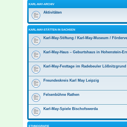
KARL-MAY-ARCHIV
Aktivitäten
KARL-MAY-STÄTTEN IN SACHSEN
Karl-May-Stiftung / Karl-May-Museum / Förderv
Karl-May-Haus – Geburtshaus in Hohenstein-Ern
Karl-May-Festtage im Radebeuler Lößnitzgrund
Freundeskreis Karl May Leipzig
Felsenbühne Rathen
Karl-May-Spiele Bischofswerda
ETHNOGRAFIE