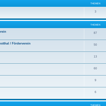
THEMEN
3
THEMEN
erein
87
stthal / Förderverein
50
13
60
9
6
THEMEN