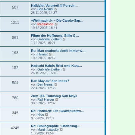
e
u
t
r
e
Halbblut Vorurteil /// Forsch…
r
507
B
s
N
von
Ben Nemsi
a
e
t
e
28.11.2025, 14:37
g
i
e
u
t
r
e
»Weihnacht!« – Die Carpio-Sap…
r
1211
B
s
N
von
Redaktion
a
e
t
e
19.12.2025, 16:41
g
i
e
u
t
r
e
Pilger der Hoffnung. Stille G…
r
861
B
s
N
von
Gabriele Ziethen
a
e
t
e
1.12.2025, 15:21
g
i
e
u
t
r
e
Re: Man entdeckt doch immer w…
r
163
B
s
N
von
Helmut
a
e
t
e
19.3.2013, 16:42
g
i
e
u
t
r
e
Hadschi Halefs Brief und Kara…
r
152
B
s
N
von
Gabriele Ziethen
a
e
t
e
26.10.2025, 15:46
g
i
e
u
t
r
e
Karl May auf den Index?
r
504
B
s
N
von
Ben Nemsi
a
e
t
e
22.4.2026, 17:38
g
i
e
u
t
r
e
Zum 114. Todestag Karl Mays
r
780
B
s
N
von
Ralf Harder
a
e
t
e
30.3.2026, 12:02
g
i
e
u
t
r
e
Re: Hörbuch: Die Sklavenkaraw…
r
345
B
s
N
von
Nico
a
e
t
e
9.5.2026, 19:13
g
i
e
u
t
r
e
Re: Bibliographie / Datierung…
r
4245
B
s
N
von
Martin Lowsky
a
e
t
e
1.3.2026, 19:59
g