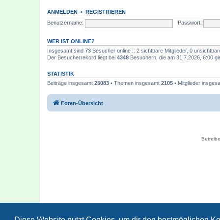
ANMELDEN
•
REGISTRIEREN
Benutzername:
Passwort:
WER IST ONLINE?
Insgesamt sind
73
Besucher online :: 2 sichtbare Mitglieder, 0 unsichtba
Der Besucherrekord liegt bei
4348
Besuchern, die am 31.7.2026, 6:00 gle
STATISTIK
Beiträge insgesamt
25083
• Themen insgesamt
2105
• Mitglieder insge
Foren-Übersicht
Betreibe
Diese Website nutzt Cookies, um dir den bestmöglichen Ko