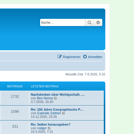
Suche
Erweiterte Suche
Registrieren
Anmelden
Aktuelle Zeit: 7.8.2026, 5:32
BEITRÄGE
LETZTER BEITRAG
Nachdenken über Wohlgschaft, …
1732
N
von
Ben Nemsi
e
3.7.2026, 16:20
u
e
Re: 150 Jahre Geographische P…
1096
s
N
von
Gabriele Ziethen
t
e
14.12.2025, 23:26
e
u
r
e
Re: Selber herausgeben?
331
B
s
N
von
rodger
e
t
e
19.3.2025, 7:11
i