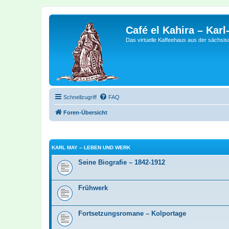
Café el Kahira – Kar
Das virtuelle Kaffeehaus aus der sächsi
Schnellzugriff
FAQ
Foren-Übersicht
KARL MAY – LEBEN UND WERK
Seine Biografie – 1842-1912
Frühwerk
Fortsetzungsromane – Kolportage