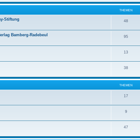
THEMEN
y-Stiftung
48
Verlag Bamberg-Radebeul
95
13
38
THEMEN
17
9
47