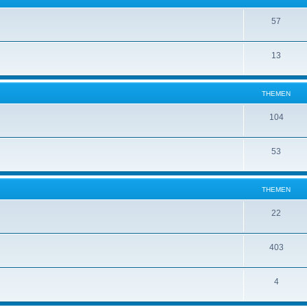
57
13
THEMEN
104
53
THEMEN
22
403
4