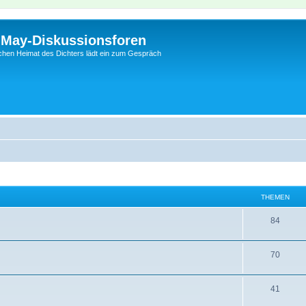
l-May-Diskussionsforen
schen Heimat des Dichters lädt ein zum Gespräch
THEMEN
84
70
41