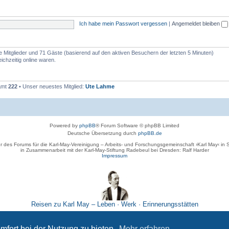
Ich habe mein Passwort vergessen
|
Angemeldet bleiben
re Mitglieder und 71 Gäste (basierend auf den aktiven Besuchern der letzten 5 Minuten)
ichzeitig online waren.
samt
222
• Unser neuestes Mitglied:
Ute Lahme
Powered by
phpBB
® Forum Software © phpBB Limited
Deutsche Übersetzung durch
phpBB.de
r des Forums für die Karl-May-Vereinigung – Arbeits- und Forschungsgemeinschaft ›Karl May‹ in
in Zusammenarbeit mit der Karl-May-Stiftung Radebeul bei Dresden: Ralf Harder
Impressum
Reisen zu Karl May – Leben · Werk · Erinnerungsstätten
Datenschutz
|
Nutzungsbedingungen
mfort bei der Nutzung zu bieten.
Mehr erfahren