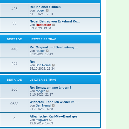
a
e
t
g
i
e
Re: Indianer / Duden
t
r
425
N
von
rodger
r
B
e
31.1.2024, 17:24
a
e
u
g
i
e
Neuer Beitrag von Eckehard Ko…
t
55
s
N
von
Redaktion
r
t
e
3.3.2023, 19:04
a
e
u
g
r
e
B
s
BEITRÄGE
LETZTER BEITRAG
e
t
i
e
Re: Original und Bearbeitung …
t
r
440
N
von
rodger
r
B
e
3.12.2021, 17:43
a
e
u
g
i
e
Re:
t
452
s
N
von
Ben Nemsi
r
t
e
15.10.2025, 21:34
a
e
u
g
r
e
B
s
BEITRÄGE
LETZTER BEITRAG
e
t
i
e
Re: Benutzername ändern?
t
r
206
N
von
rodger
r
B
e
2.10.2022, 21:17
a
e
u
g
i
e
Winnetou 1 endlich wieder im …
t
9638
s
N
von
Ben Nemsi
r
t
e
21.7.2026, 16:58
a
e
u
g
r
e
Albanischer Karl-May-Band ges…
4
B
s
N
von
mugwort
e
t
e
12.9.2019, 14:03
i
e
u
t