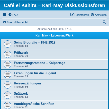
Café el Kahira – Karl-May-Diskussionsforen
FAQ
Registrieren
Anmelden
S
Foren-Übersicht
u
Aktuelle Zeit: 9.8.2026, 17:54
c
Karl May – Leben und Werk
h
Seine Biografie – 1842-1912
e
Themen:
84
Frühwerk
Themen:
70
Fortsetzungsromane – Kolportage
Themen:
41
Erzählungen für die Jugend
Themen:
23
Reiseerzählungen
Themen:
98
Spätwerk
Themen:
63
Autobiografische Schriften
Themen:
11