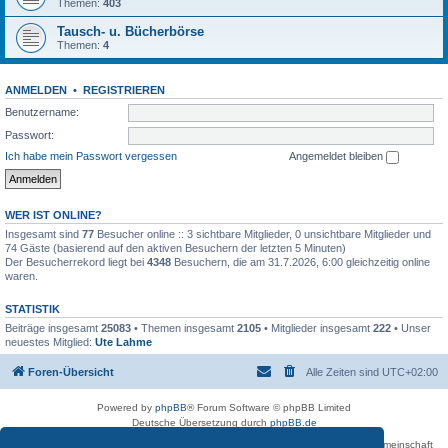
Themen:
403
Tausch- u. Bücherbörse
Themen:
4
ANMELDEN
•
REGISTRIEREN
Benutzername:
Passwort:
Ich habe mein Passwort vergessen
Angemeldet bleiben
WER IST ONLINE?
Insgesamt sind
77
Besucher online :: 3 sichtbare Mitglieder, 0 unsichtbare Mitglieder und
74 Gäste (basierend auf den aktiven Besuchern der letzten 5 Minuten)
Der Besucherrekord liegt bei
4348
Besuchern, die am 31.7.2026, 6:00 gleichzeitig online
waren.
STATISTIK
Beiträge insgesamt
25083
• Themen insgesamt
2105
• Mitglieder insgesamt
222
• Unser
neuestes Mitglied:
Ute Lahme
Foren-Übersicht
Alle Zeiten sind
UTC+02:00
Powered by
phpBB
® Forum Software © phpBB Limited
Deutsche Übersetzung durch
phpBB.de
Betreiber des Forums für die Karl-May-Vereinigung – Arbeits- und Forschungsgemeinschaft