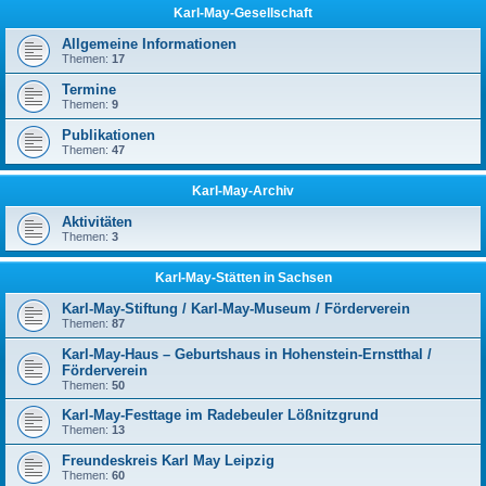
Karl-May-Gesellschaft
Allgemeine Informationen
Themen:
17
Termine
Themen:
9
Publikationen
Themen:
47
Karl-May-Archiv
Aktivitäten
Themen:
3
Karl-May-Stätten in Sachsen
Karl-May-Stiftung / Karl-May-Museum / Förderverein
Themen:
87
Karl-May-Haus – Geburtshaus in Hohenstein-Ernstthal /
Förderverein
Themen:
50
Karl-May-Festtage im Radebeuler Lößnitzgrund
Themen:
13
Freundeskreis Karl May Leipzig
Themen:
60