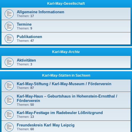
Karl-May-Gesellschaft
Allgemeine Informationen
Themen:
17
Termine
Themen:
9
Publikationen
Themen:
47
Karl-May-Archiv
Aktivitäten
Themen:
3
Karl-May-Stätten in Sachsen
Karl-May-Stiftung / Karl-May-Museum / Förderverein
Themen:
87
Karl-May-Haus – Geburtshaus in Hohenstein-Ernstthal /
Förderverein
Themen:
50
Karl-May-Festtage im Radebeuler Lößnitzgrund
Themen:
13
Freundeskreis Karl May Leipzig
Themen:
60