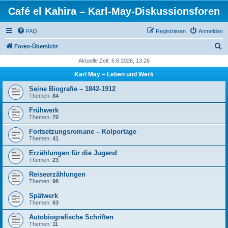
Café el Kahira – Karl-May-Diskussionsforen
FAQ
Registrieren
Anmelden
S
Foren-Übersicht
u
Aktuelle Zeit: 6.8.2026, 13:26
c
Karl May – Leben und Werk
h
Seine Biografie – 1842-1912
e
Themen:
84
Frühwerk
Themen:
70
Fortsetzungsromane – Kolportage
Themen:
41
Erzählungen für die Jugend
Themen:
23
Reiseerzählungen
Themen:
98
Spätwerk
Themen:
63
Autobiografische Schriften
Themen:
11