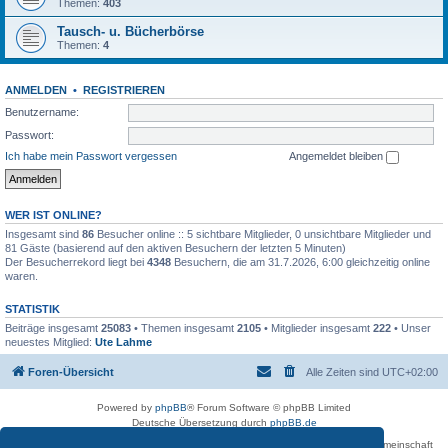
Themen:
403
Tausch- u. Bücherbörse
Themen:
4
ANMELDEN
•
REGISTRIEREN
Benutzername:
Passwort:
Ich habe mein Passwort vergessen
Angemeldet bleiben
WER IST ONLINE?
Insgesamt sind
86
Besucher online :: 5 sichtbare Mitglieder, 0 unsichtbare Mitglieder und
81 Gäste (basierend auf den aktiven Besuchern der letzten 5 Minuten)
Der Besucherrekord liegt bei
4348
Besuchern, die am 31.7.2026, 6:00 gleichzeitig online
waren.
STATISTIK
Beiträge insgesamt
25083
• Themen insgesamt
2105
• Mitglieder insgesamt
222
• Unser
neuestes Mitglied:
Ute Lahme
Foren-Übersicht
Alle Zeiten sind
UTC+02:00
Powered by
phpBB
® Forum Software © phpBB Limited
Deutsche Übersetzung durch
phpBB.de
Betreiber des Forums für die Karl-May-Vereinigung – Arbeits- und Forschungsgemeinschaft