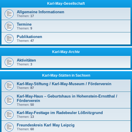
Karl-May-Gesellschaft
Allgemeine Informationen
Themen:
17
Termine
Themen:
9
Publikationen
Themen:
47
Karl-May-Archiv
Aktivitäten
Themen:
3
Karl-May-Stätten in Sachsen
Karl-May-Stiftung / Karl-May-Museum / Förderverein
Themen:
87
Karl-May-Haus – Geburtshaus in Hohenstein-Ernstthal /
Förderverein
Themen:
50
Karl-May-Festtage im Radebeuler Lößnitzgrund
Themen:
13
Freundeskreis Karl May Leipzig
Themen:
60