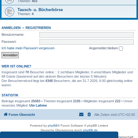
Themen:
403
Tausch- u. Bücherbörse
Themen:
4
ANMELDEN
•
REGISTRIEREN
Benutzername:
Passwort:
Ich habe mein Passwort vergessen
Angemeldet bleiben
WER IST ONLINE?
Insgesamt sind
70
Besucher online :: 2 sichtbare Mitglieder, 0 unsichtbare Mitglieder und
68 Gäste (basierend auf den aktiven Besuchern der letzten 5 Minuten)
Der Besucherrekord liegt bei
4348
Besuchern, die am 31.7.2026, 6:00 gleichzeitig online
waren.
STATISTIK
Beiträge insgesamt
25083
• Themen insgesamt
2105
• Mitglieder insgesamt
222
• Unser
neuestes Mitglied:
Ute Lahme
Foren-Übersicht
Alle Zeiten sind
UTC+02:00
Powered by
phpBB
® Forum Software © phpBB Limited
Deutsche Übersetzung durch
phpBB.de
Betreiber des Forums für die Karl-May-Vereinigung – Arbeits- und Forschungsgemeinschaft