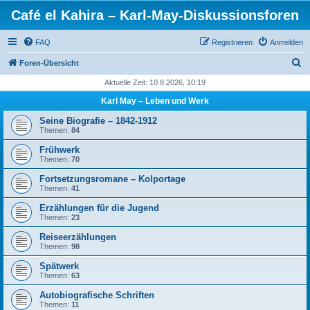
Café el Kahira – Karl-May-Diskussionsforen
FAQ
Registrieren
Anmelden
S
Foren-Übersicht
u
Aktuelle Zeit: 10.8.2026, 10:19
c
Karl May – Leben und Werk
h
Seine Biografie – 1842-1912
e
Themen:
84
Frühwerk
Themen:
70
Fortsetzungsromane – Kolportage
Themen:
41
Erzählungen für die Jugend
Themen:
23
Reiseerzählungen
Themen:
98
Spätwerk
Themen:
63
Autobiografische Schriften
Themen:
11