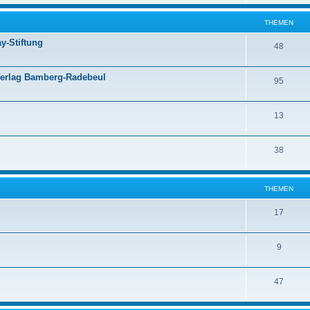
THEMEN
y-Stiftung
48
Verlag Bamberg-Radebeul
95
13
38
THEMEN
17
9
47