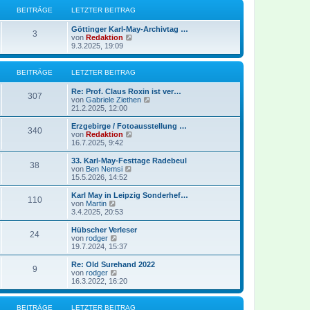
r
B
s
BEITRÄGE
LETZTER BEITRAG
a
e
t
g
i
e
Göttinger Karl-May-Archivtag …
t
r
3
N
von
Redaktion
r
B
e
9.3.2025, 19:09
a
e
u
g
i
e
t
s
BEITRÄGE
LETZTER BEITRAG
r
t
a
e
g
Re: Prof. Claus Roxin ist ver…
r
307
N
von
Gabriele Ziethen
B
e
21.2.2025, 12:00
e
u
i
e
Erzgebirge / Fotoausstellung …
t
340
s
N
von
Redaktion
r
t
e
16.7.2025, 9:42
a
e
u
g
r
e
33. Karl-May-Festtage Radebeul
38
B
s
N
von
Ben Nemsi
e
t
e
15.5.2026, 14:52
i
e
u
t
r
e
Karl May in Leipzig Sonderhef…
r
110
B
s
N
von
Martin
a
e
t
e
3.4.2025, 20:53
g
i
e
u
t
r
e
Hübscher Verleser
r
24
B
s
N
von
rodger
a
e
t
e
19.7.2024, 15:37
g
i
e
u
t
r
e
Re: Old Surehand 2022
r
9
B
s
N
von
rodger
a
e
t
e
16.3.2022, 16:20
g
i
e
u
t
r
e
r
B
s
BEITRÄGE
LETZTER BEITRAG