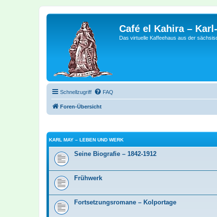
Café el Kahira – Kar
Das virtuelle Kaffeehaus aus der sächsi
Schnellzugriff
FAQ
Foren-Übersicht
KARL MAY – LEBEN UND WERK
Seine Biografie – 1842-1912
Frühwerk
Fortsetzungsromane – Kolportage