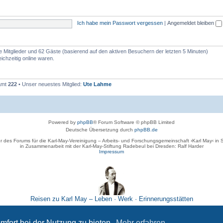
Ich habe mein Passwort vergessen
|
Angemeldet bleiben
re Mitglieder und 62 Gäste (basierend auf den aktiven Besuchern der letzten 5 Minuten)
ichzeitig online waren.
samt
222
• Unser neuestes Mitglied:
Ute Lahme
Powered by
phpBB
® Forum Software © phpBB Limited
Deutsche Übersetzung durch
phpBB.de
r des Forums für die Karl-May-Vereinigung – Arbeits- und Forschungsgemeinschaft ›Karl May‹ in
in Zusammenarbeit mit der Karl-May-Stiftung Radebeul bei Dresden: Ralf Harder
Impressum
Reisen zu Karl May – Leben · Werk · Erinnerungsstätten
Datenschutz
|
Nutzungsbedingungen
mfort bei der Nutzung zu bieten.
Mehr erfahren