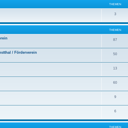
THEMEN
3
THEMEN
erein
87
stthal / Förderverein
50
13
60
9
6
THEMEN