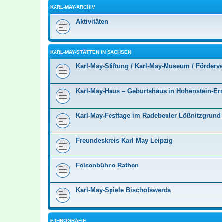
KARL-MAY-ARCHIV
Aktivitäten
KARL-MAY-STÄTTEN IN SACHSEN
Karl-May-Stiftung / Karl-May-Museum / Förderv
Karl-May-Haus – Geburtshaus in Hohenstein-Ern
Karl-May-Festtage im Radebeuler Lößnitzgrund
Freundeskreis Karl May Leipzig
Felsenbühne Rathen
Karl-May-Spiele Bischofswerda
ETHNOGRAFIE