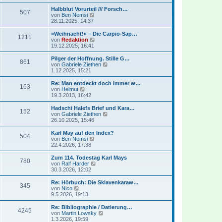
e
u
t
r
e
Halbblut Vorurteil /// Forsch…
r
507
B
s
N
von
Ben Nemsi
a
e
t
e
28.11.2025, 14:37
g
i
e
u
t
r
e
»Weihnacht!« – Die Carpio-Sap…
r
1211
B
s
N
von
Redaktion
a
e
t
e
19.12.2025, 16:41
g
i
e
u
t
r
e
Pilger der Hoffnung. Stille G…
r
861
B
s
N
von
Gabriele Ziethen
a
e
t
e
1.12.2025, 15:21
g
i
e
u
t
r
e
Re: Man entdeckt doch immer w…
r
163
B
s
N
von
Helmut
a
e
t
e
19.3.2013, 16:42
g
i
e
u
t
r
e
Hadschi Halefs Brief und Kara…
r
152
B
s
N
von
Gabriele Ziethen
a
e
t
e
26.10.2025, 15:46
g
i
e
u
t
r
e
Karl May auf den Index?
r
504
B
s
N
von
Ben Nemsi
a
e
t
e
22.4.2026, 17:38
g
i
e
u
t
r
e
Zum 114. Todestag Karl Mays
r
780
B
s
N
von
Ralf Harder
a
e
t
e
30.3.2026, 12:02
g
i
e
u
t
r
e
Re: Hörbuch: Die Sklavenkaraw…
r
345
B
s
N
von
Nico
a
e
t
e
9.5.2026, 19:13
g
i
e
u
t
r
e
Re: Bibliographie / Datierung…
r
4245
B
s
N
von
Martin Lowsky
a
e
t
e
1.3.2026, 19:59
g