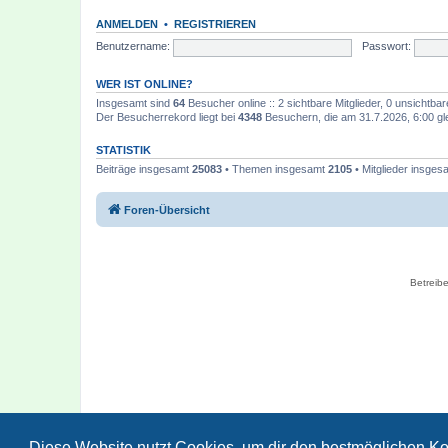
ANMELDEN
•
REGISTRIEREN
Benutzername:
Passwort:
WER IST ONLINE?
Insgesamt sind
64
Besucher online :: 2 sichtbare Mitglieder, 0 unsichtba
Der Besucherrekord liegt bei
4348
Besuchern, die am 31.7.2026, 6:00 gle
STATISTIK
Beiträge insgesamt
25083
• Themen insgesamt
2105
• Mitglieder insge
Foren-Übersicht
Betreibe
Diese Website nutzt Cookies, um dir den bestmöglichen Ko