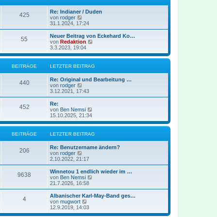
a
e
t
g
i
e
Re: Indianer / Duden
t
r
425
N
von
rodger
r
B
e
31.1.2024, 17:24
a
e
u
g
i
e
Neuer Beitrag von Eckehard Ko…
t
55
s
N
von
Redaktion
r
t
e
3.3.2023, 19:04
a
e
u
g
r
e
B
s
BEITRÄGE
LETZTER BEITRAG
e
t
i
e
Re: Original und Bearbeitung …
t
r
440
N
von
rodger
r
B
e
3.12.2021, 17:43
a
e
u
g
i
e
Re:
t
452
s
N
von
Ben Nemsi
r
t
e
15.10.2025, 21:34
a
e
u
g
r
e
B
s
BEITRÄGE
LETZTER BEITRAG
e
t
i
e
Re: Benutzername ändern?
t
r
206
N
von
rodger
r
B
e
2.10.2022, 21:17
a
e
u
g
i
e
Winnetou 1 endlich wieder im …
t
9638
s
N
von
Ben Nemsi
r
t
e
21.7.2026, 16:58
a
e
u
g
r
e
Albanischer Karl-May-Band ges…
4
B
s
N
von
mugwort
e
t
e
12.9.2019, 14:03
i
e
u
t