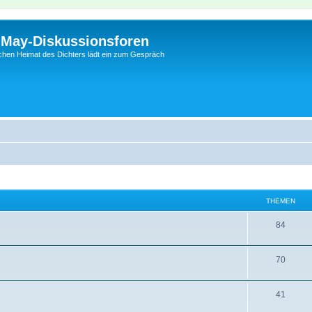
l-May-Diskussionsforen
schen Heimat des Dichters lädt ein zum Gespräch
THEMEN
84
70
41