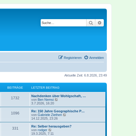
Suche
Erweiterte Suche
Registrieren
Anmelden
Aktuelle Zeit: 6.8.2026, 23:49
BEITRÄGE
LETZTER BEITRAG
Nachdenken über Wohlgschaft, …
1732
N
von
Ben Nemsi
e
3.7.2026, 16:20
u
e
Re: 150 Jahre Geographische P…
1096
s
N
von
Gabriele Ziethen
t
e
14.12.2025, 23:26
e
u
r
e
Re: Selber herausgeben?
331
B
s
N
von
rodger
e
t
e
19.3.2025, 7:11
i