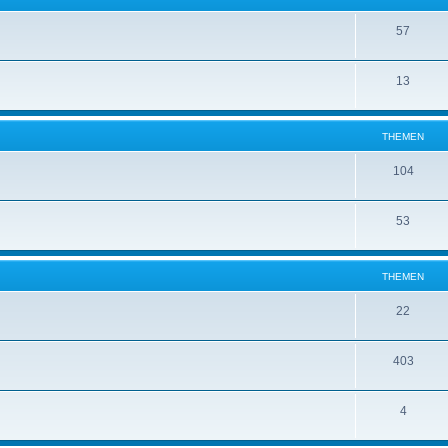
57
13
THEMEN
104
53
THEMEN
22
403
4