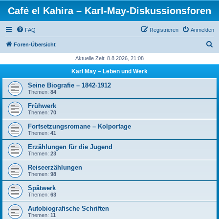
Café el Kahira – Karl-May-Diskussionsforen
FAQ
Registrieren
Anmelden
S
Foren-Übersicht
u
Aktuelle Zeit: 8.8.2026, 21:08
c
Karl May – Leben und Werk
h
Seine Biografie – 1842-1912
e
Themen:
84
Frühwerk
Themen:
70
Fortsetzungsromane – Kolportage
Themen:
41
Erzählungen für die Jugend
Themen:
23
Reiseerzählungen
Themen:
98
Spätwerk
Themen:
63
Autobiografische Schriften
Themen:
11