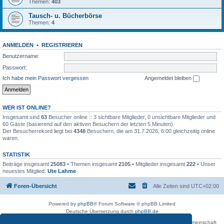
Themen:
403
Tausch- u. Bücherbörse
Themen:
4
ANMELDEN
•
REGISTRIEREN
Benutzername:
Passwort:
Ich habe mein Passwort vergessen
Angemeldet bleiben
WER IST ONLINE?
Insgesamt sind
63
Besucher online :: 3 sichtbare Mitglieder, 0 unsichtbare Mitglieder und
60 Gäste (basierend auf den aktiven Besuchern der letzten 5 Minuten)
Der Besucherrekord liegt bei
4348
Besuchern, die am 31.7.2026, 6:00 gleichzeitig online
waren.
STATISTIK
Beiträge insgesamt
25083
• Themen insgesamt
2105
• Mitglieder insgesamt
222
• Unser
neuestes Mitglied:
Ute Lahme
Foren-Übersicht
Alle Zeiten sind
UTC+02:00
Powered by
phpBB
® Forum Software © phpBB Limited
Deutsche Übersetzung durch
phpBB.de
Betreiber des Forums für die Karl-May-Vereinigung – Arbeits- und Forschungsgemeinschaft