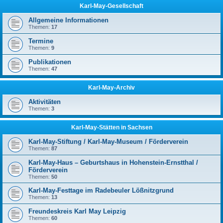
Karl-May-Gesellschaft
Allgemeine Informationen
Themen:
17
Termine
Themen:
9
Publikationen
Themen:
47
Karl-May-Archiv
Aktivitäten
Themen:
3
Karl-May-Stätten in Sachsen
Karl-May-Stiftung / Karl-May-Museum / Förderverein
Themen:
87
Karl-May-Haus – Geburtshaus in Hohenstein-Ernstthal /
Förderverein
Themen:
50
Karl-May-Festtage im Radebeuler Lößnitzgrund
Themen:
13
Freundeskreis Karl May Leipzig
Themen:
60