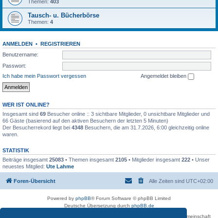
Themen:
403
Tausch- u. Bücherbörse
Themen:
4
ANMELDEN
•
REGISTRIEREN
Benutzername:
Passwort:
Ich habe mein Passwort vergessen
Angemeldet bleiben
WER IST ONLINE?
Insgesamt sind
69
Besucher online :: 3 sichtbare Mitglieder, 0 unsichtbare Mitglieder und
66 Gäste (basierend auf den aktiven Besuchern der letzten 5 Minuten)
Der Besucherrekord liegt bei
4348
Besuchern, die am 31.7.2026, 6:00 gleichzeitig online
waren.
STATISTIK
Beiträge insgesamt
25083
• Themen insgesamt
2105
• Mitglieder insgesamt
222
• Unser
neuestes Mitglied:
Ute Lahme
Foren-Übersicht
Alle Zeiten sind
UTC+02:00
Powered by
phpBB
® Forum Software © phpBB Limited
Deutsche Übersetzung durch
phpBB.de
Betreiber des Forums für die Karl-May-Vereinigung – Arbeits- und Forschungsgemeinschaft