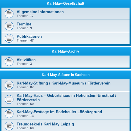
Karl-May-Gesellschaft
Allgemeine Informationen
Themen:
17
Termine
Themen:
9
Publikationen
Themen:
47
Karl-May-Archiv
Aktivitäten
Themen:
3
Karl-May-Stätten in Sachsen
Karl-May-Stiftung / Karl-May-Museum / Förderverein
Themen:
87
Karl-May-Haus – Geburtshaus in Hohenstein-Ernstthal /
Förderverein
Themen:
50
Karl-May-Festtage im Radebeuler Lößnitzgrund
Themen:
13
Freundeskreis Karl May Leipzig
Themen:
60