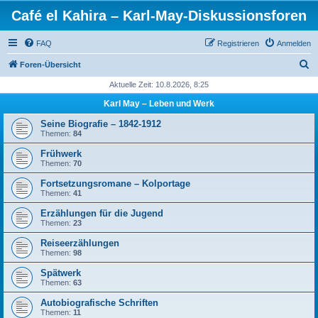
Café el Kahira – Karl-May-Diskussionsforen
FAQ
Registrieren
Anmelden
S
Foren-Übersicht
u
Aktuelle Zeit: 10.8.2026, 8:25
c
Karl May – Leben und Werk
h
Seine Biografie – 1842-1912
e
Themen:
84
Frühwerk
Themen:
70
Fortsetzungsromane – Kolportage
Themen:
41
Erzählungen für die Jugend
Themen:
23
Reiseerzählungen
Themen:
98
Spätwerk
Themen:
63
Autobiografische Schriften
Themen:
11