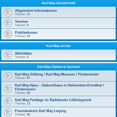
Karl-May-Gesellschaft
Allgemeine Informationen
Themen:
17
Termine
Themen:
9
Publikationen
Themen:
47
Karl-May-Archiv
Aktivitäten
Themen:
3
Karl-May-Stätten in Sachsen
Karl-May-Stiftung / Karl-May-Museum / Förderverein
Themen:
87
Karl-May-Haus – Geburtshaus in Hohenstein-Ernstthal /
Förderverein
Themen:
50
Karl-May-Festtage im Radebeuler Lößnitzgrund
Themen:
13
Freundeskreis Karl May Leipzig
Themen:
60