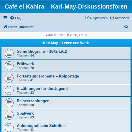
Café el Kahira – Karl-May-Diskussionsforen
FAQ
Registrieren
Anmelden
S
Foren-Übersicht
u
Aktuelle Zeit: 9.8.2026, 17:18
c
Karl May – Leben und Werk
h
Seine Biografie – 1842-1912
e
Themen:
84
Frühwerk
Themen:
70
Fortsetzungsromane – Kolportage
Themen:
41
Erzählungen für die Jugend
Themen:
23
Reiseerzählungen
Themen:
98
Spätwerk
Themen:
63
Autobiografische Schriften
Themen:
11