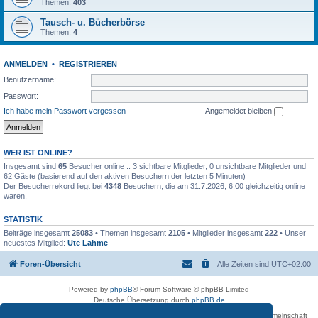
Themen:
403
Tausch- u. Bücherbörse
Themen:
4
ANMELDEN
•
REGISTRIEREN
Benutzername:
Passwort:
Ich habe mein Passwort vergessen
Angemeldet bleiben
WER IST ONLINE?
Insgesamt sind
65
Besucher online :: 3 sichtbare Mitglieder, 0 unsichtbare Mitglieder und
62 Gäste (basierend auf den aktiven Besuchern der letzten 5 Minuten)
Der Besucherrekord liegt bei
4348
Besuchern, die am 31.7.2026, 6:00 gleichzeitig online
waren.
STATISTIK
Beiträge insgesamt
25083
• Themen insgesamt
2105
• Mitglieder insgesamt
222
• Unser
neuestes Mitglied:
Ute Lahme
Foren-Übersicht
Alle Zeiten sind
UTC+02:00
Powered by
phpBB
® Forum Software © phpBB Limited
Deutsche Übersetzung durch
phpBB.de
Betreiber des Forums für die Karl-May-Vereinigung – Arbeits- und Forschungsgemeinschaft