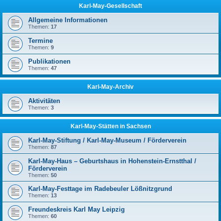
Karl-May-Gesellschaft
Allgemeine Informationen
Themen:
17
Termine
Themen:
9
Publikationen
Themen:
47
Karl-May-Archiv
Aktivitäten
Themen:
3
Karl-May-Stätten in Sachsen
Karl-May-Stiftung / Karl-May-Museum / Förderverein
Themen:
87
Karl-May-Haus – Geburtshaus in Hohenstein-Ernstthal /
Förderverein
Themen:
50
Karl-May-Festtage im Radebeuler Lößnitzgrund
Themen:
13
Freundeskreis Karl May Leipzig
Themen:
60