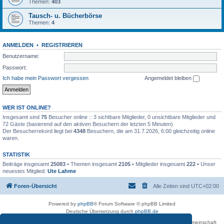
Themen:
403
Tausch- u. Bücherbörse
Themen:
4
ANMELDEN
•
REGISTRIEREN
Benutzername:
Passwort:
Ich habe mein Passwort vergessen
Angemeldet bleiben
WER IST ONLINE?
Insgesamt sind
75
Besucher online :: 3 sichtbare Mitglieder, 0 unsichtbare Mitglieder und
72 Gäste (basierend auf den aktiven Besuchern der letzten 5 Minuten)
Der Besucherrekord liegt bei
4348
Besuchern, die am 31.7.2026, 6:00 gleichzeitig online
waren.
STATISTIK
Beiträge insgesamt
25083
• Themen insgesamt
2105
• Mitglieder insgesamt
222
• Unser
neuestes Mitglied:
Ute Lahme
Foren-Übersicht
Alle Zeiten sind
UTC+02:00
Powered by
phpBB
® Forum Software © phpBB Limited
Deutsche Übersetzung durch
phpBB.de
Betreiber des Forums für die Karl-May-Vereinigung – Arbeits- und Forschungsgemeinschaft