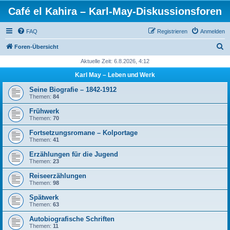
Café el Kahira – Karl-May-Diskussionsforen
FAQ
Registrieren
Anmelden
S
Foren-Übersicht
u
Aktuelle Zeit: 6.8.2026, 4:12
c
Karl May – Leben und Werk
h
Seine Biografie – 1842-1912
e
Themen:
84
Frühwerk
Themen:
70
Fortsetzungsromane – Kolportage
Themen:
41
Erzählungen für die Jugend
Themen:
23
Reiseerzählungen
Themen:
98
Spätwerk
Themen:
63
Autobiografische Schriften
Themen:
11