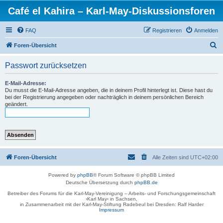
Café el Kahira – Karl-May-Diskussionsforen
FAQ
Registrieren
Anmelden
S
Foren-Übersicht
u
Passwort zurücksetzen
c
h
E-Mail-Adresse:
Du musst die E-Mail-Adresse angeben, die in deinem Profil hinterlegt ist. Diese hast du
e
bei der Registrierung angegeben oder nachträglich in deinem persönlichen Bereich
geändert.
Foren-Übersicht
Alle Zeiten sind
UTC+02:00
Powered by
phpBB
® Forum Software © phpBB Limited
Deutsche Übersetzung durch
phpBB.de
Betreiber des Forums für die Karl-May-Vereinigung – Arbeits- und Forschungsgemeinschaft
›Karl May‹ in Sachsen,
in Zusammenarbeit mit der Karl-May-Stiftung Radebeul bei Dresden: Ralf Harder
Impressum