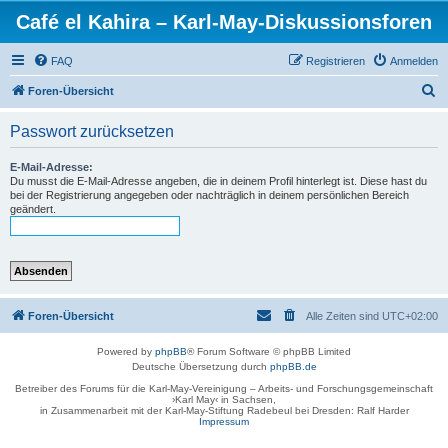
Café el Kahira – Karl-May-Diskussionsforen
FAQ
Registrieren
Anmelden
S
Foren-Übersicht
u
Passwort zurücksetzen
c
h
E-Mail-Adresse:
Du musst die E-Mail-Adresse angeben, die in deinem Profil hinterlegt ist. Diese hast du
e
bei der Registrierung angegeben oder nachträglich in deinem persönlichen Bereich
geändert.
Foren-Übersicht
Alle Zeiten sind
UTC+02:00
Powered by
phpBB
® Forum Software © phpBB Limited
Deutsche Übersetzung durch
phpBB.de
Betreiber des Forums für die Karl-May-Vereinigung – Arbeits- und Forschungsgemeinschaft
›Karl May‹ in Sachsen,
in Zusammenarbeit mit der Karl-May-Stiftung Radebeul bei Dresden: Ralf Harder
Impressum