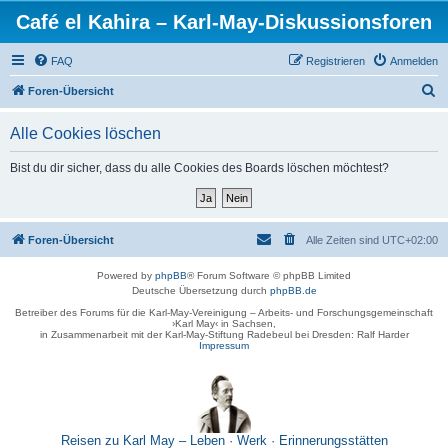
Café el Kahira – Karl-May-Diskussionsforen
FAQ
Registrieren
Anmelden
S
Foren-Übersicht
u
Alle Cookies löschen
c
h
Bist du dir sicher, dass du alle Cookies des Boards löschen möchtest?
e
Foren-Übersicht
Alle Zeiten sind
UTC+02:00
Powered by
phpBB
® Forum Software © phpBB Limited
Deutsche Übersetzung durch
phpBB.de
Betreiber des Forums für die Karl-May-Vereinigung – Arbeits- und Forschungsgemeinschaft
›Karl May‹ in Sachsen,
in Zusammenarbeit mit der Karl-May-Stiftung Radebeul bei Dresden: Ralf Harder
Impressum
Reisen zu Karl May – Leben · Werk · Erinnerungsstätten