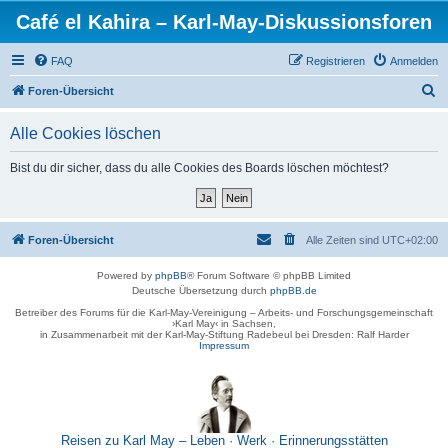
Café el Kahira – Karl-May-Diskussionsforen
FAQ
Registrieren
Anmelden
S
Foren-Übersicht
u
Alle Cookies löschen
c
h
Bist du dir sicher, dass du alle Cookies des Boards löschen möchtest?
e
Foren-Übersicht
Alle Zeiten sind
UTC+02:00
Powered by
phpBB
® Forum Software © phpBB Limited
Deutsche Übersetzung durch
phpBB.de
Betreiber des Forums für die Karl-May-Vereinigung – Arbeits- und Forschungsgemeinschaft
›Karl May‹ in Sachsen,
in Zusammenarbeit mit der Karl-May-Stiftung Radebeul bei Dresden: Ralf Harder
Impressum
Reisen zu Karl May – Leben · Werk · Erinnerungsstätten