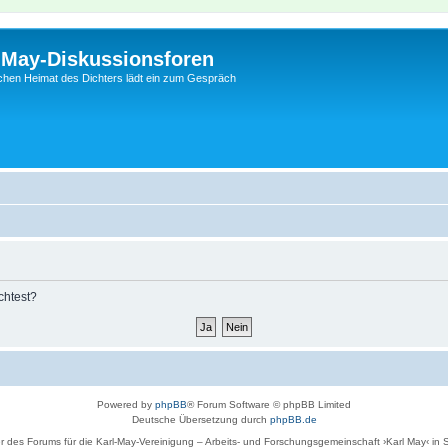
l-May-Diskussionsforen
schen Heimat des Dichters lädt ein zum Gespräch
chtest?
Powered by
phpBB
® Forum Software © phpBB Limited
Deutsche Übersetzung durch
phpBB.de
r des Forums für die Karl-May-Vereinigung – Arbeits- und Forschungsgemeinschaft ›Karl May‹ in